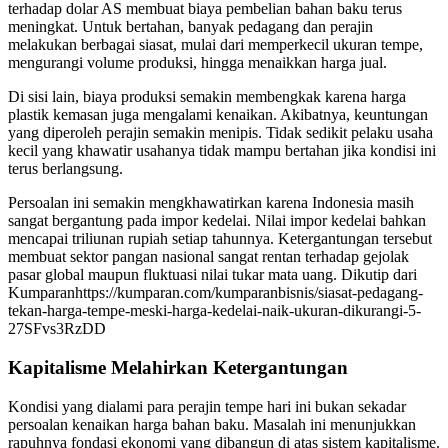
terhadap dolar AS membuat biaya pembelian bahan baku terus
meningkat. Untuk bertahan, banyak pedagang dan perajin
melakukan berbagai siasat, mulai dari memperkecil ukuran tempe,
mengurangi volume produksi, hingga menaikkan harga jual.
Di sisi lain, biaya produksi semakin membengkak karena harga
plastik kemasan juga mengalami kenaikan. Akibatnya, keuntungan
yang diperoleh perajin semakin menipis. Tidak sedikit pelaku usaha
kecil yang khawatir usahanya tidak mampu bertahan jika kondisi ini
terus berlangsung.
Persoalan ini semakin mengkhawatirkan karena Indonesia masih
sangat bergantung pada impor kedelai. Nilai impor kedelai bahkan
mencapai triliunan rupiah setiap tahunnya. Ketergantungan tersebut
membuat sektor pangan nasional sangat rentan terhadap gejolak
pasar global maupun fluktuasi nilai tukar mata uang. Dikutip dari
Kumparanhttps://kumparan.com/kumparanbisnis/siasat-pedagang-
tekan-harga-tempe-meski-harga-kedelai-naik-ukuran-dikurangi-5-
27SFvs3RzDD
Kapitalisme Melahirkan Ketergantungan
Kondisi yang dialami para perajin tempe hari ini bukan sekadar
persoalan kenaikan harga bahan baku. Masalah ini menunjukkan
rapuhnya fondasi ekonomi yang dibangun di atas sistem kapitalisme.