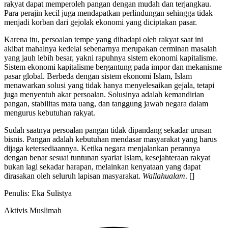
rakyat dapat memperoleh pangan dengan mudah dan terjangkau.
Para perajin kecil juga mendapatkan perlindungan sehingga tidak
menjadi korban dari gejolak ekonomi yang diciptakan pasar.
Karena itu, persoalan tempe yang dihadapi oleh rakyat saat ini
akibat mahalnya kedelai sebenarnya merupakan cerminan masalah
yang jauh lebih besar, yakni rapuhnya sistem ekonomi kapitalisme.
Sistem ekonomi kapitalisme bergantung pada impor dan mekanisme
pasar global. Berbeda dengan sistem ekonomi Islam, Islam
menawarkan solusi yang tidak hanya menyelesaikan gejala, tetapi
juga menyentuh akar persoalan. Solusinya adalah kemandirian
pangan, stabilitas mata uang, dan tanggung jawab negara dalam
mengurus kebutuhan rakyat.
Sudah saatnya persoalan pangan tidak dipandang sekadar urusan
bisnis. Pangan adalah kebutuhan mendasar masyarakat yang harus
dijaga ketersediaannya. Ketika negara menjalankan perannya
dengan benar sesuai tuntunan syariat Islam, kesejahteraan rakyat
bukan lagi sekadar harapan, melainkan kenyataan yang dapat
dirasakan oleh seluruh lapisan masyarakat.
Wallahualam
. []
Penulis: Eka Sulistya
Aktivis Muslimah