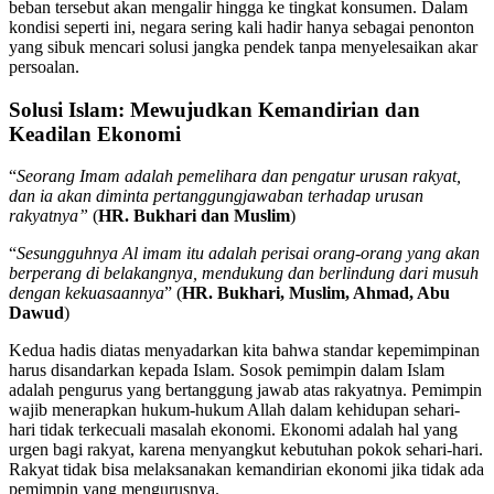
beban tersebut akan mengalir hingga ke tingkat konsumen. Dalam
kondisi seperti ini, negara sering kali hadir hanya sebagai penonton
yang sibuk mencari solusi jangka pendek tanpa menyelesaikan akar
persoalan.
Solusi Islam: Mewujudkan Kemandirian dan
Keadilan Ekonomi
“
Seorang Imam adalah pemelihara dan pengatur urusan rakyat,
dan ia akan diminta pertanggungjawaban terhadap urusan
rakyatnya”
(
HR. Bukhari dan Muslim
)
“
Sesungguhnya Al imam itu adalah perisai orang-orang yang akan
berperang di belakangnya, mendukung dan berlindung dari musuh
dengan kekuasaannya
” (
HR. Bukhari, Muslim, Ahmad, Abu
Dawud
)
Kedua hadis diatas menyadarkan kita bahwa standar kepemimpinan
harus disandarkan kepada Islam. Sosok pemimpin dalam Islam
adalah pengurus yang bertanggung jawab atas rakyatnya. Pemimpin
wajib menerapkan hukum-hukum Allah dalam kehidupan sehari-
hari tidak terkecuali masalah ekonomi. Ekonomi adalah hal yang
urgen bagi rakyat, karena menyangkut kebutuhan pokok sehari-hari.
Rakyat tidak bisa melaksanakan kemandirian ekonomi jika tidak ada
pemimpin yang mengurusnya.