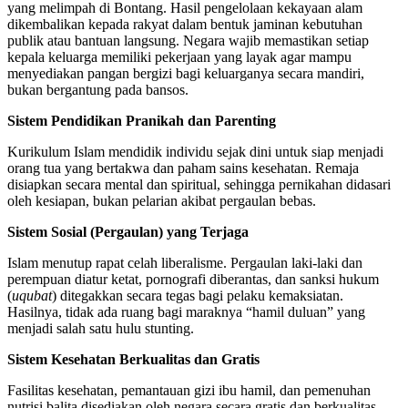
yang melimpah di Bontang. Hasil pengelolaan kekayaan alam
dikembalikan kepada rakyat dalam bentuk jaminan kebutuhan
publik atau bantuan langsung. Negara wajib memastikan setiap
kepala keluarga memiliki pekerjaan yang layak agar mampu
menyediakan pangan bergizi bagi keluarganya secara mandiri,
bukan bergantung pada bansos.
Sistem Pendidikan Pranikah dan Parenting
Kurikulum Islam mendidik individu sejak dini untuk siap menjadi
orang tua yang bertakwa dan paham sains kesehatan. Remaja
disiapkan secara mental dan spiritual, sehingga pernikahan didasari
oleh kesiapan, bukan pelarian akibat pergaulan bebas.
Sistem Sosial (Pergaulan) yang Terjaga
Islam menutup rapat celah liberalisme. Pergaulan laki-laki dan
perempuan diatur ketat, pornografi diberantas, dan sanksi hukum
(
uqubat
) ditegakkan secara tegas bagi pelaku kemaksiatan.
Hasilnya, tidak ada ruang bagi maraknya “hamil duluan” yang
menjadi salah satu hulu stunting.
Sistem Kesehatan Berkualitas dan Gratis
Fasilitas kesehatan, pemantauan gizi ibu hamil, dan pemenuhan
nutrisi balita disediakan oleh negara secara gratis dan berkualitas