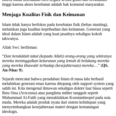
tinggi karena akses kesehatan adalah hak komunal masyarakat.
Menjaga Kualitas Fisik dan Keimanan
Islam tidak hanya berfokus pada kesehatan fisik (bebas stunting),
melainkan juga kualitas kepribadian dan keimanan. Generasi yang
ideal dalam Islam adalah yang kuat jasadnya sekaligus kokoh
takwanya.
Allah Swt. berfirman:
“
Dan hendaklah takut (kepada Allah) orang-orang yang sekiranya
mereka meninggalkan keturunan yang lemah di belakang mereka
yang mereka khawatir terhadap (kesejahteraan) mereka
…” (
QS.
An-Nisa: 9
).
Sejarah mencatat bahwa peradaban Islam di masa lalu berhasil
melahirkan generasi emas karena ditopang oleh support system yang
sahih ini. Kita mengenal ilmuwan sekaligus dokter luar biasa seperti
Ibnu Sina (Avicenna) atau panglima militer tangguh seperti
Muhammad Al-Fatih yang menaklukkan Konstantinopel pada usia
muda. Mereka adalah produk nyata dari sistem kehidupan yang
menyeimbangkan kesejahteraan materi dengan kematangan
ideologis.