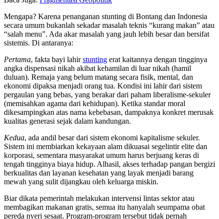
Mengapa? Karena penanganan stunting di Bontang dan Indonesia
secara umum bukanlah sekadar masalah teknis “kurang makan” atau
“salah menu”. Ada akar masalah yang jauh lebih besar dan bersifat
sistemis. Di antaranya:
Pertama
, fakta bayi lahir
stunting
erat kaitannya dengan tingginya
angka dispensasi nikah akibat kehamilan di luar nikah (hamil
duluan). Remaja yang belum matang secara fisik, mental, dan
ekonomi dipaksa menjadi orang tua. Kondisi ini lahir dari sistem
pergaulan yang bebas, yang berakar dari paham liberalisme-sekuler
(memisahkan agama dari kehidupan). Ketika standar moral
dikesampingkan atas nama kebebasan, dampaknya konkret merusak
kualitas generasi sejak dalam kandungan.
Kedua
, ada andil besar dari sistem ekonomi kapitalisme sekuler.
Sistem ini membiarkan kekayaan alam dikuasai segelintir elite dan
korporasi, sementara masyarakat umum harus berjuang keras di
tengah tingginya biaya hidup. Alhasil, akses terhadap pangan bergizi
berkualitas dan layanan kesehatan yang layak menjadi barang
mewah yang sulit dijangkau oleh keluarga miskin.
Biar dikata pemerintah melakukan intervensi lintas sektor atau
membagikan makanan gratis, semua itu hanyalah seumpama obat
pereda nyeri sesaat. Program-program tersebut tidak pernah