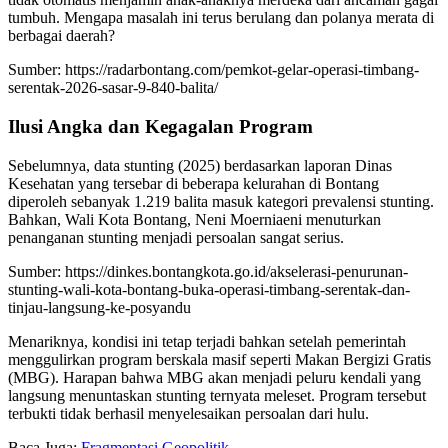
tumbuh. Mengapa masalah ini terus berulang dan polanya merata di
berbagai daerah?
Sumber: https://radarbontang.com/pemkot-gelar-operasi-timbang-
serentak-2026-sasar-9-840-balita/
Ilusi Angka dan Kegagalan Program
Sebelumnya, data stunting (2025) berdasarkan laporan Dinas
Kesehatan yang tersebar di beberapa kelurahan di Bontang
diperoleh sebanyak 1.219 balita masuk kategori prevalensi stunting.
Bahkan, Wali Kota Bontang, Neni Moerniaeni menuturkan
penanganan stunting menjadi persoalan sangat serius.
Sumber: https://dinkes.bontangkota.go.id/akselerasi-penurunan-
stunting-wali-kota-bontang-buka-operasi-timbang-serentak-dan-
tinjau-langsung-ke-posyandu
Menariknya, kondisi ini tetap terjadi bahkan setelah pemerintah
menggulirkan program berskala masif seperti Makan Bergizi Gratis
(MBG). Harapan bahwa MBG akan menjadi peluru kendali yang
langsung menuntaskan stunting ternyata meleset. Program tersebut
terbukti tidak berhasil menyelesaikan persoalan dari hulu.
Baca Juga:
Fragmentasi Geopolitik