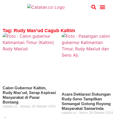
Hukum & Kriminal
Tag: Rudy Mas’ud Cagub Kaltim
Calon Gubernur Kaltim,
Rudy Mas’ud, Serap Aspirasi
Acara Deklarasi Dukungan
Masyarakat di Pasar
Rudy-Seno Tampilkan
Bontang
Semangat Gotong Royong
catatan.co
Selasa, 29 Oktober 2024
Masyarakat Samarinda
catatan.co
Senin, 28 Oktober 2024