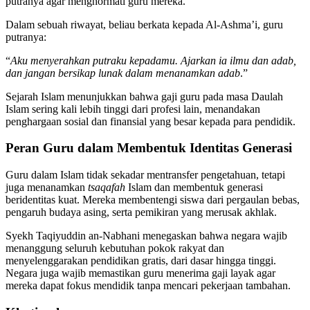
putranya agar menghormati guru mereka.
Dalam sebuah riwayat, beliau berkata kepada Al-Ashma’i, guru
putranya:
“
Aku menyerahkan putraku kepadamu. Ajarkan ia ilmu dan adab,
dan jangan bersikap lunak dalam menanamkan adab
.”
Sejarah Islam menunjukkan bahwa gaji guru pada masa Daulah
Islam sering kali lebih tinggi dari profesi lain, menandakan
penghargaan sosial dan finansial yang besar kepada para pendidik.
Peran Guru dalam Membentuk Identitas Generasi
Guru dalam Islam tidak sekadar mentransfer pengetahuan, tetapi
juga menanamkan
tsaqafah
Islam dan membentuk generasi
beridentitas kuat. Mereka membentengi siswa dari pergaulan bebas,
pengaruh budaya asing, serta pemikiran yang merusak akhlak.
Syekh Taqiyuddin an-Nabhani menegaskan bahwa negara wajib
menanggung seluruh kebutuhan pokok rakyat dan
menyelenggarakan pendidikan gratis, dari dasar hingga tinggi.
Negara juga wajib memastikan guru menerima gaji layak agar
mereka dapat fokus mendidik tanpa mencari pekerjaan tambahan.