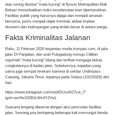
atau sering disebut “mata kucing” di flyover Metropolitan Mall
Bekasi menyebabkan risiko keselamatan kian dipertaruhkan.
Fasilitas publik yang harusnya dijaga dan menjadi amanah
bersama, justru menjadi objek kriminal, akibat impitan
ekonomi dan ketimpangan yang terlalu besar di antara warga.
Fakta Kriminalitas Jalanan
Rabu, 11 Februari 2026 terpantau media
kompas.com
, di jalur
jalan DI Panjaitan, dari arah Pulogadung menuju Cililitan
sejumlah “mata kucing” hilang dan terlihat mengaga bekas
congkelannya di badan jalan. Sebelumnya, kejadian yang
sama juga sempat terekam kamera di sekitar Underpass
Cawang, Jakarta Timur, tepatnya pada Selasa (10/2/2026) dini
hari.
https://www.instagram.com/reel/DUsoN27j-w_/?
igsh=amNvODB3cWs4Y2Vw)
Suasana lengang diwarnai dengan aksi pencurian fasilitas
jalan. Seorang pria bertopeng beberapa kali memungut benda