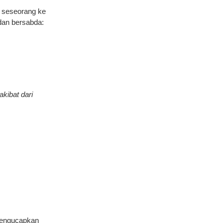
n seseorang ke
dan bersabda:
kibat dari
 mengucapkan