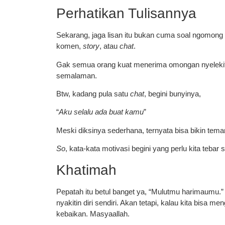
Perhatikan Tulisannya
Sekarang, jaga lisan itu bukan cuma soal ngomong di
komen,
story
, atau
chat
.
Gak semua orang kuat menerima omongan nyelekit.
semalaman.
Btw, kadang pula satu
chat
, begini bunyinya,
“
Aku selalu ada buat kamu
”
Meski diksinya sederhana, ternyata bisa bikin teman
So
, kata-kata motivasi begini yang perlu kita teba
Khatimah
Pepatah itu betul banget ya, “Mulutmu harimaumu.” 
nyakitin diri sendiri. Akan tetapi, kalau kita bisa 
kebaikan. Masyaallah.