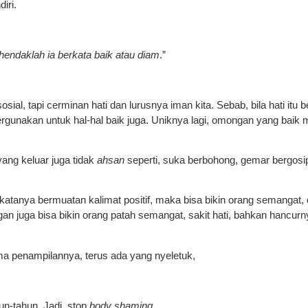
iri.
 hendaklah ia berkata baik atau diam
.”
sial, tapi cerminan hati dan lurusnya iman kita. Sebab, bila hati itu 
ergunakan untuk hal-hal baik juga. Uniknya lagi, omongan yang bai
ang keluar juga tidak
ahsan
seperti, suka berbohong, gemar bergos
atanya bermuatan kalimat positif, maka bisa bikin orang semangat, 
n juga bisa bikin orang patah semangat, sakit hati, bahkan hancur
a penampilannya, terus ada yang nyeletuk,
hun-tahun. Jadi, stop
body shaming
.