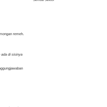
omongan remeh.
ada di sisinya
tanggungjawaban