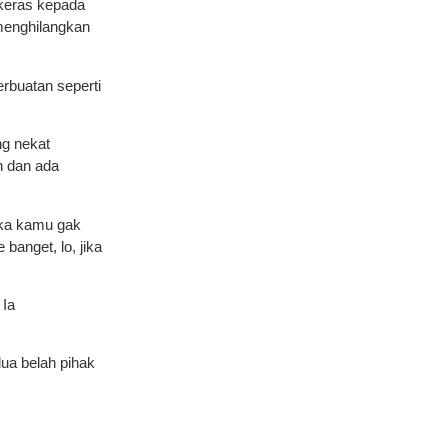
 keras kepada
menghilangkan
rbuatan seperti
ng nekat
n dan ada
jika kamu gak
banget, lo, jika
 Ia
ua belah pihak