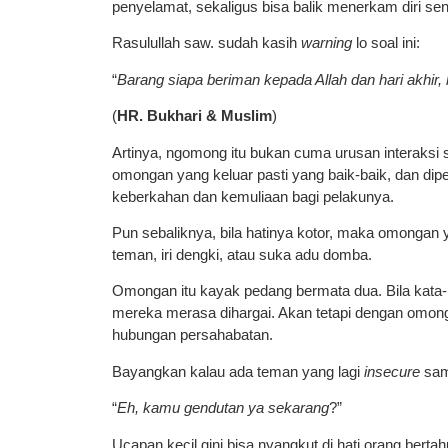
penyelamat, sekaligus bisa balik menerkam diri send
Rasulullah saw. sudah kasih
warning
lo soal ini:
“
Barang siapa beriman kepada Allah dan hari akhir,
(
HR. Bukhari & Muslim
)
Artinya, ngomong itu bukan cuma urusan interaksi so
omongan yang keluar pasti yang baik-baik, dan dip
keberkahan dan kemuliaan bagi pelakunya.
Pun sebaliknya, bila hatinya kotor, maka omongan y
teman, iri dengki, atau suka adu domba.
Omongan itu kayak pedang bermata dua. Bila kata-k
mereka merasa dihargai. Akan tetapi dengan omonga
hubungan persahabatan.
Bayangkan kalau ada teman yang lagi
insecure
sam
“
Eh, kamu gendutan ya sekarang
?”
Ucapan kecil gini bisa nyangkut di hati orang berta