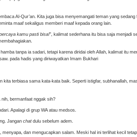
mbaca Al-Qur’an. Kita juga bisa menyemangati teman yang sedang fut
 meminta maaf sekaligus memberi maaf kepada orang lain.
percaya kamu pasti bisa!
”, kalimat sederhana itu bisa saja menjadi s
 membahagiakan.
amba tanpa ia sadari, tetapi karena diridai oleh Allah, kalimat itu m
ah saw. pada hadis yang diriwayatkan Imam Bukhari
n kita terbiasa sama kata-kata baik. Seperti istigfar, subhanallah, ma
 nih, bermanfaat nggak sih?
indari. Apalagi di grup WA atau medsos.
ang. Jangan
chat
dulu sebelum adem.
, menyapa, dan mengucapkan salam. Meski hal ini terlihat kecil teta