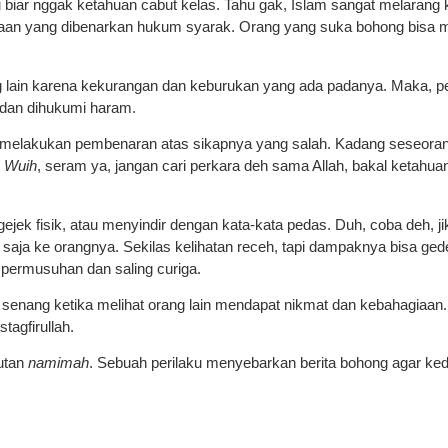
su biar nggak ketahuan cabut kelas. Tahu gak, Islam sangat melarang
daan yang dibenarkan hukum syarak. Orang yang suka bohong bisa 
 lain karena kekurangan dan keburukan yang ada padanya. Maka, pe
 dan dihukumi haram.
au melakukan pembenaran atas sikapnya yang salah. Kadang seseora
.
Wuih
, seram ya, jangan cari perkara deh sama Allah, bakal ketahua
gejek fisik, atau menyindir dengan kata-kata pedas. Duh, coba deh, 
ja ke orangnya. Sekilas kelihatan receh, tapi dampaknya bisa gede 
n permusuhan dan saling curiga.
k senang ketika melihat orang lain mendapat nikmat dan kebahagiaan.
tagfirullah.
butan
namimah
. Sebuah perilaku menyebarkan berita bohong agar ked