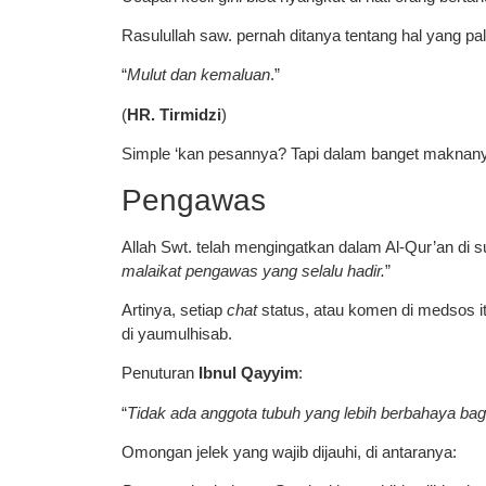
Rasulullah saw. pernah ditanya tentang hal yang p
“
Mulut dan kemaluan
.”
(
HR. Tirmidzi
)
Simple ‘kan pesannya? Tapi dalam banget maknan
Pengawas
Allah Swt. telah mengingatkan dalam Al-Qur’an di s
malaikat pengawas yang selalu hadir.
”
Artinya, setiap
chat
status, atau komen di medsos it
di yaumulhisab.
Penuturan
Ibnul Qayyim
:
“
Tidak ada anggota tubuh yang lebih berbahaya bagi
Omongan jelek yang wajib dijauhi, di antaranya: