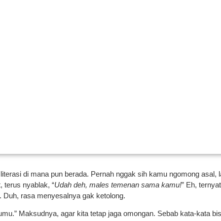
 literasi di mana pun berada. Pernah nggak sih kamu ngomong asal, 
 terus nyablak, “
Udah deh, males temenan sama kamu!
” Eh, terny
. Duh, rasa menyesalnya gak ketolong.
umu.” Maksudnya, agar kita tetap jaga omongan. Sebab kata-kata bis