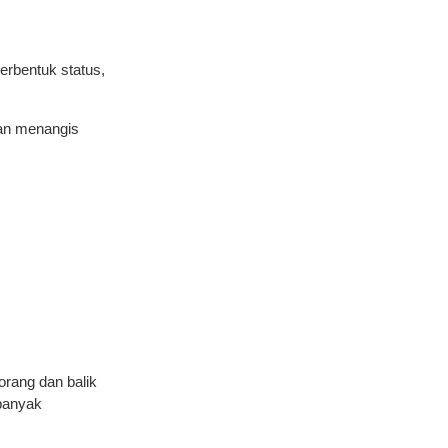
erbentuk status,
dan menangis
orang dan balik
 banyak