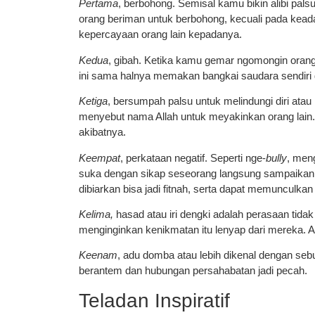
Pertama
, berbohong. Semisal kamu bikin alibi pal
orang beriman untuk berbohong, kecuali pada kea
kepercayaan orang lain kepadanya.
Kedua
, gibah. Ketika kamu gemar ngomongin orang
ini sama halnya memakan bangkai saudara sendiri
Ketiga
, bersumpah palsu untuk melindungi diri at
menyebut nama Allah untuk meyakinkan orang lain
akibatnya.
Keempat
, perkataan negatif. Seperti nge-
bully
, men
suka dengan sikap seseorang langsung sampaikan sa
dibiarkan bisa jadi fitnah, serta dapat memunculka
Kelima,
hasad atau iri dengki adalah perasaan tida
menginginkan kenikmatan itu lenyap dari mereka. As
Keenam
, adu domba atau lebih dikenal dengan se
berantem dan hubungan persahabatan jadi pecah.
Teladan Inspiratif