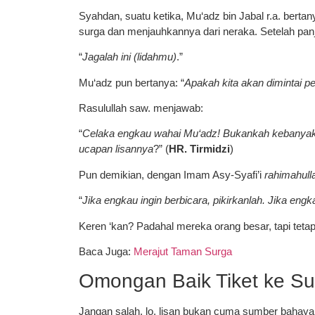
Syahdan, suatu ketika, Mu‘adz bin Jabal r.a. ber
surga dan menjauhkannya dari neraka. Setelah panj
“
Jagalah ini (lidahmu)
.”
Mu‘adz pun bertanya: “
Apakah kita akan dimintai 
Rasulullah saw. menjawab:
“
Celaka engkau wahai Mu‘adz! Bukankah kebanyakan
ucapan lisannya
?” (
HR. Tirmidzi
)
Pun demikian, dengan Imam Asy-Syafi’i
rahimahull
“
Jika engkau ingin berbicara, pikirkanlah. Jika eng
Keren ‘kan? Padahal mereka orang besar, tapi tetap
Baca Juga:
Merajut Taman Surga
Omongan Baik Tiket ke Su
Jangan salah, lo, lisan bukan cuma sumber bahaya,