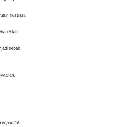
ur, frustrasi,
ebab Allah
enjadi sebab
syaallah,
pi
impactful
.