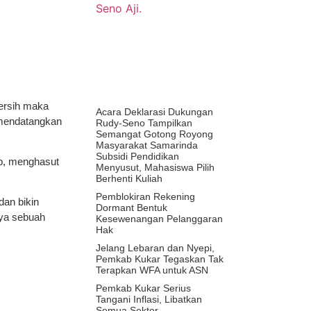
bersih maka
Acara Deklarasi Dukungan
k mendatangkan
Rudy-Seno Tampilkan
Semangat Gotong Royong
Masyarakat Samarinda
Subsidi Pendidikan
ip, menghasut
Menyusut, Mahasiswa Pilih
Berhenti Kuliah
Pemblokiran Rekening
dan bikin
Dormant Bentuk
nya sebuah
Kesewenangan Pelanggaran
Hak
Jelang Lebaran dan Nyepi,
Pemkab Kukar Tegaskan Tak
Terapkan WFA untuk ASN
Pemkab Kukar Serius
Tangani Inflasi, Libatkan
Semua Sektor