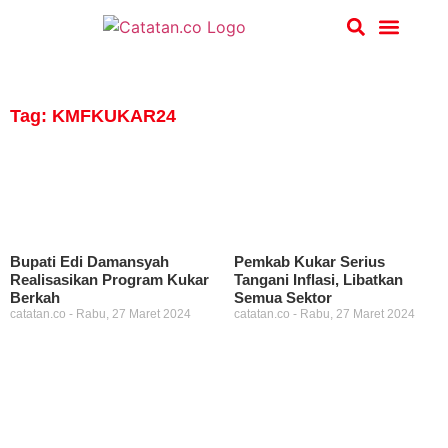
Hukum & Kriminal
Tag: KMFKUKAR24
Bupati Edi Damansyah
Pemkab Kukar Serius
Realisasikan Program Kukar
Tangani Inflasi, Libatkan
Berkah
Semua Sektor
catatan.co
Rabu, 27 Maret 2024
catatan.co
Rabu, 27 Maret 2024