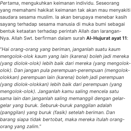
Pertama
, mengukuhkan keimanan individu. Seseorang
yang memahami hakikat keimanan tak akan mau menyakiti
saudara sesama muslim. Ia akan berupaya menebar kasih
sayang terhadap sesama manusia di muka bumi sebagai
bentuk ketaatan terhadap perintah Allah dan larangan-
Nya. Allah Swt. berfirman dalam surah
Al-Hujurat ayat 11
:
“
Hai orang-orang yang beriman, janganlah suatu kaum
mengolok-olok kaum yang lain (karena) boleh jadi mereka
(yang diolok-olok) lebih baik dari mereka (yang mengolok-
olok). Dan jangan pula perempuan-perempuan (mengolok-
olokkan) perempuan lain (karena) boleh jadi perempuan
(yang diolok-olokkan) lebih baik dari perempuan (yang
mengolok-olok). Janganlah kamu saling mencela satu
sama lain dan janganlah saling memanggil dengan gelar-
gelar yang buruk. Seburuk-buruk panggilan adalah
(panggilan) yang buruk (fasik) setelah beriman. Dan
barang siapa tidak bertobat, maka mereka itulah orang-
orang yang zalim.
”