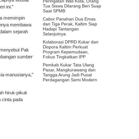
Peringatan Wali Kota, Orang
Tua Siswa Dilarang Beri Suap
i ini.”
Saat SPMB
 Ia memimpin
Cabor Panahan Dua Emas
dan Tiga Perak, Kaltim Siap
niannya membawa
Hadapi Tantangan
dalam sejarah
Selanjutnya
Kolaborasi DPRD Kukar dan
Dispora Kaltim Perkuat
Ia menyebut Pak
Program Kepemudaan,
embangan sumber
Fokus Tingkatkan IPP
Pemkab Kukar Tata Ulang
Pasar, Mangkurawang dan
sia-manusianya,”
Tangga Arung Jadi Pusat
Perdagangan Semi Modern
ah hiruk-pikuk
n cinta pada