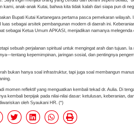
ami, anak-anak Kutai, bahwa kita tidak kalah dari siapa pun di neger
pakan Bupati Kutai Kartanegara pertama pasca pemekaran wilayah.
al luas sebagai arsitek pembangunan modern di daerah ini. Kebera
abat sebagai Ketua Umum APKASI, menjadikan namanya melegenda 
 tetapi sebuah perjalanan spiritual untuk mengingat arah dan tujuan. 
irnya—tentang kepemimpinan, jaringan sosial, dan pentingnya peng
h bukan hanya soal infrastruktur, tapi juga soal membangun manu
aning.
di momen reflektif yang menguatkan kembali tekad dr. Aulia. Di teng
a kembali berpijak pada nilai-nilai dasar: ketulusan, keberanian, da
 diwariskan oleh Syaukani HR. (*)