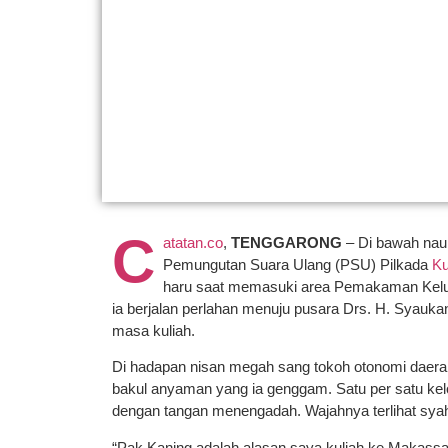
C
atatan.co
,
TENGGARONG
– Di bawah naun
Pemungutan Suara Ulang (PSU) Pilkada
Ku
haru saat memasuki area Pemakaman Kelua
ia berjalan perlahan menuju pusara Drs. H. Syauk
masa kuliah.
Di hadapan nisan megah sang tokoh otonomi daerah
bakul anyaman yang ia genggam. Satu per satu kelop
dengan tangan menengadah. Wajahnya terlihat s
“Pak Kaning adalah alasan saya kuliah ke Makassar