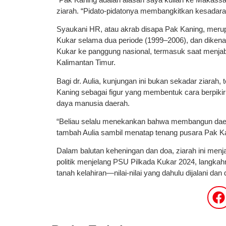
ziarah. “Pidato-pidatonya membangkitkan kesadaran k
Syaukani HR, atau akrab disapa Pak Kaning, meru
Kukar selama dua periode (1999–2006), dan diken
Kukar ke panggung nasional, termasuk saat menj
Kalimantan Timur.
Bagi dr. Aulia, kunjungan ini bukan sekadar ziarah,
Kaning sebagai figur yang membentuk cara berpik
daya manusia daerah.
“Beliau selalu menekankan bahwa membangun daera
tambah Aulia sambil menatap tenang pusara Pak K
Dalam balutan keheningan dan doa, ziarah ini menja
politik menjelang PSU Pilkada Kukar 2024, langkahny
tanah kelahiran—nilai-nilai yang dahulu dijalani dan