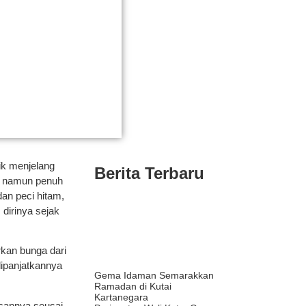
ik menjelang
Berita Terbaru
p namun penuh
an peci hitam,
dirinya sejak
kan bunga dari
dipanjatkannya
Gema Idaman Semarakkan
Ramadan di Kutai
Kartanegara
ucapnya seusai