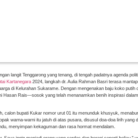
gan langit Tenggarong yang tenang, di tengah padatnya agenda polit
tai Kartanegara
2024, langkah dr. Aulia Rahman Basri terasa manta
rga di Kelurahan Sukarame. Dengan mengenakan baju koko putih d
ani Hasan Rais—sosok yang telah menanamkan benih inspirasi dalam 
, calon bupati Kukar nomor urut 01 itu menunduk khusyuk, menabur
ak warna-warni itu jatuh di atas pusara, disusul doa-doa lirih yang 
yahdu, menyimpan kekaguman dan rasa hormat mendalam.
. Saya ingin menjadi orang yang cerdas dan berani seperti beliau,” 