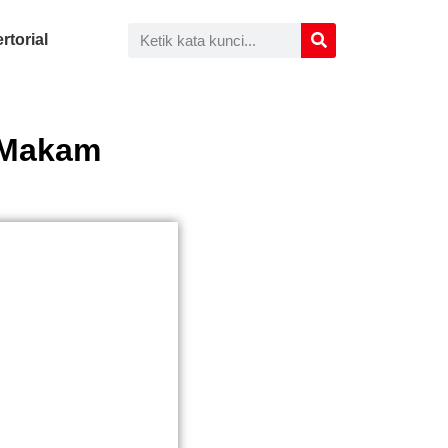
rtorial
 Makam