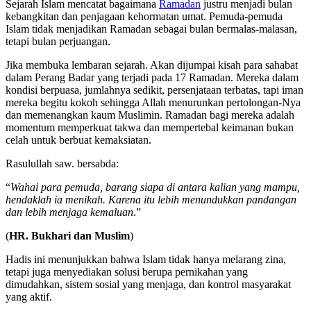
Sejarah Islam mencatat bagaimana
Ramadan
justru menjadi bulan
kebangkitan dan penjagaan kehormatan umat. Pemuda-pemuda
Islam tidak menjadikan Ramadan sebagai bulan bermalas-malasan,
tetapi bulan perjuangan.
Jika membuka lembaran sejarah. Akan dijumpai kisah para sahabat
dalam Perang Badar yang terjadi pada 17 Ramadan. Mereka dalam
kondisi berpuasa, jumlahnya sedikit, persenjataan terbatas, tapi iman
mereka begitu kokoh sehingga Allah menurunkan pertolongan-Nya
dan memenangkan kaum Muslimin. Ramadan bagi mereka adalah
momentum memperkuat takwa dan mempertebal keimanan bukan
celah untuk berbuat kemaksiatan.
Rasulullah saw. bersabda:
“
Wahai para pemuda, barang siapa di antara kalian yang mampu,
hendaklah ia menikah. Karena itu lebih menundukkan pandangan
dan lebih menjaga kemaluan
.”
(
HR. Bukhari dan Muslim
)
Hadis ini menunjukkan bahwa Islam tidak hanya melarang zina,
tetapi juga menyediakan solusi berupa pernikahan yang
dimudahkan, sistem sosial yang menjaga, dan kontrol masyarakat
yang aktif.