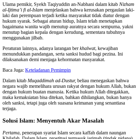
Ulama pemikir, Syekh Taqiyuddin an-Nabhani dalam kitab
Nizham
al-Ijtima’i fi al-Islam
menjelaskan bahwa kerusakan pergaulan laki-
laki dan perempuan terjadi ketika masyarakat tidak diatur dengan
hukum syarak. Sebagai aturan hidup, Islam telah menetapkan
bagaimana wanita wajib menutup auratnya secara sempurna, yakni
menutup bagian kepala dengan kerudung, sementara tubuhnya
menggunakan jilbab.
Peraturan lainnya, adanya larangan ber
khalwat
, kewajiban
menundukkan pandangan, serta sanksi hudud bagi pezina. Ini
dilaksanakan demi menjaga kehormatan masyarakat.
Baca Juga:
Keteladanan Pemimpin
Dalam kitab
Muqaddimah ad-Dustur,
beliau menegaskan bahwa
negara wajib memelihara urusan rakyat dengan hukum Allah, bukan
dengan hukum buatan manusia. Ketika hukum Allah ditegakkan,
maka kemaksiatan bisa ditekan, bahkan dihilangkan, bukan hanya
oleh sanksi, tetapi juga oleh suasana keimanan yang senantiasa
terjaga.
Solusi Islam: Menyentuh Akar Masalah
Pertama
, penerapan syariat Islam secara kaffah dalam naungan
Khilafah. Dalam Islam, prostitusi termasuk jarimah (tindak pidana)