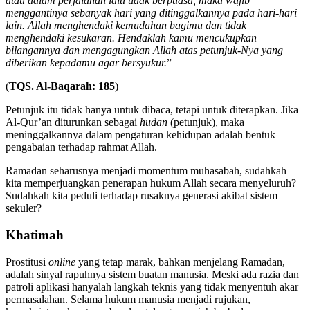
atau dalam perjalanan lalu tidak berpuasa, maka wajib
menggantinya sebanyak hari yang ditinggalkannya pada hari-hari
lain. Allah menghendaki kemudahan bagimu dan tidak
menghendaki kesukaran. Hendaklah kamu mencukupkan
bilangannya dan mengagungkan Allah atas petunjuk-Nya yang
diberikan kepadamu agar bersyukur.
”
(
TQS. Al-Baqarah: 185
)
Petunjuk itu tidak hanya untuk dibaca, tetapi untuk diterapkan. Jika
Al-Qur’an diturunkan sebagai
hudan
(petunjuk), maka
meninggalkannya dalam pengaturan kehidupan adalah bentuk
pengabaian terhadap rahmat Allah.
Ramadan seharusnya menjadi momentum muhasabah, sudahkah
kita memperjuangkan penerapan hukum Allah secara menyeluruh?
Sudahkah kita peduli terhadap rusaknya generasi akibat sistem
sekuler?
Khatimah
Prostitusi
online
yang tetap marak, bahkan menjelang Ramadan,
adalah sinyal rapuhnya sistem buatan manusia. Meski ada razia dan
patroli aplikasi hanyalah langkah teknis yang tidak menyentuh akar
permasalahan. Selama hukum manusia menjadi rujukan,