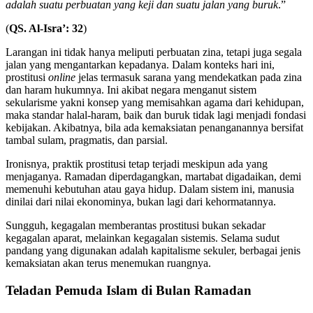
adalah suatu perbuatan yang keji dan suatu jalan yang buruk
.”
(
QS. Al-Isra’: 32
)
Larangan ini tidak hanya meliputi perbuatan zina, tetapi juga segala
jalan yang mengantarkan kepadanya. Dalam konteks hari ini,
prostitusi
online
jelas termasuk sarana yang mendekatkan pada zina
dan haram hukumnya. Ini akibat negara menganut sistem
sekularisme yakni konsep yang memisahkan agama dari kehidupan,
maka standar halal-haram, baik dan buruk tidak lagi menjadi fondasi
kebijakan. Akibatnya, bila ada kemaksiatan penanganannya bersifat
tambal sulam, pragmatis, dan parsial.
Ironisnya, praktik prostitusi tetap terjadi meskipun ada yang
menjaganya. Ramadan diperdagangkan, martabat digadaikan, demi
memenuhi kebutuhan atau gaya hidup. Dalam sistem ini, manusia
dinilai dari nilai ekonominya, bukan lagi dari kehormatannya.
Sungguh, kegagalan memberantas prostitusi bukan sekadar
kegagalan aparat, melainkan kegagalan sistemis. Selama sudut
pandang yang digunakan adalah kapitalisme sekuler, berbagai jenis
kemaksiatan akan terus menemukan ruangnya.
Teladan Pemuda Islam di Bulan Ramadan