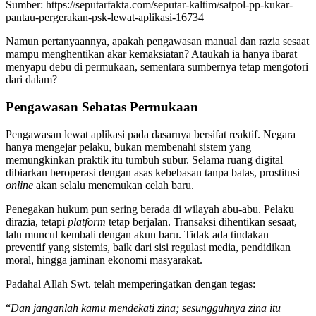
Sumber: https://seputarfakta.com/seputar-kaltim/satpol-pp-kukar-
pantau-pergerakan-psk-lewat-aplikasi-16734
Namun pertanyaannya, apakah pengawasan manual dan razia sesaat
mampu menghentikan akar kemaksiatan? Ataukah ia hanya ibarat
menyapu debu di permukaan, sementara sumbernya tetap mengotori
dari dalam?
Pengawasan Sebatas Permukaan
Pengawasan lewat aplikasi pada dasarnya bersifat reaktif. Negara
hanya mengejar pelaku, bukan membenahi sistem yang
memungkinkan praktik itu tumbuh subur. Selama ruang digital
dibiarkan beroperasi dengan asas kebebasan tanpa batas, prostitusi
online
akan selalu menemukan celah baru.
Penegakan hukum pun sering berada di wilayah abu-abu. Pelaku
dirazia, tetapi
platform
tetap berjalan. Transaksi dihentikan sesaat,
lalu muncul kembali dengan akun baru. Tidak ada tindakan
preventif yang sistemis, baik dari sisi regulasi media, pendidikan
moral, hingga jaminan ekonomi masyarakat.
Padahal Allah Swt. telah memperingatkan dengan tegas:
“
Dan janganlah kamu mendekati zina; sesungguhnya zina itu