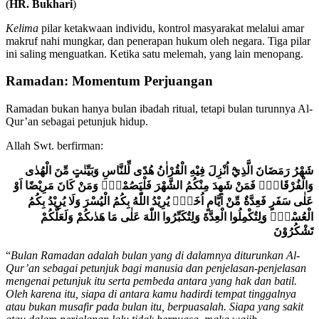
(
HR. Bukhari
)
Kelima
pilar ketakwaan individu, kontrol masyarakat melalui amar
makruf nahi mungkar, dan penerapan hukum oleh negara. Tiga pilar
ini saling menguatkan. Ketika satu melemah, yang lain menopang.
Ramadan: Momentum Perjuangan
Ramadan bukan hanya bulan ibadah ritual, tetapi bulan turunnya Al-
Qur’an sebagai petunjuk hidup.
Allah Swt. berfirman:
شَهْرُ رَمَضَانَ الَّذِيْٓ اُنْزِلَ فِيْهِ الْقُرْاٰنُ هُدًى لِّلنَّاسِ وَبَيِّنٰتٍ مِّنَ الْهُدٰى
وَالْفُرْقَانِۚ فَمَنْ شَهِدَ مِنْكُمُ الشَّهْرَ فَلْيَصُمْهُۗ وَمَنْ كَانَ مَرِيْضًا اَوْ
عَلٰى سَفَرٍ فَعِدَّةٌ مِّنْ اَيَّامٍ اُخَرَۗ يُرِيْدُ اللّٰهُ بِكُمُ الْيُسْرَ وَلَا يُرِيْدُ بِكُمُ
الْعُسْرَۖ وَلِتُكْمِلُوا الْعِدَّةَ وَلِتُكَبِّرُوا اللّٰهَ عَلٰى مَا هَدٰىكُمْ وَلَعَلَّكُمْ
تَشْكُرُوْنَ
“
Bulan Ramadan adalah bulan yang di dalamnya diturunkan Al-
Qur’an sebagai petunjuk bagi manusia dan penjelasan-penjelasan
mengenai petunjuk itu serta pembeda antara yang hak dan batil.
Oleh karena itu, siapa di antara kamu hadirdi tempat tinggalnya
atau bukan musafir pada bulan itu, berpuasalah. Siapa yang sakit