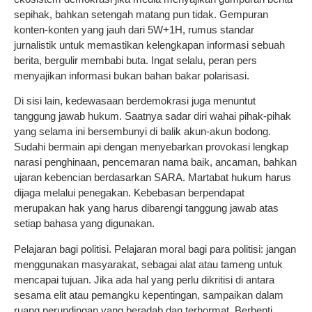
sepihak, bahkan setengah matang pun tidak. Gempuran
konten-konten yang jauh dari 5W+1H, rumus standar
jurnalistik untuk memastikan kelengkapan informasi sebuah
berita, bergulir membabi buta. Ingat selalu, peran pers
menyajikan informasi bukan bahan bakar polarisasi.
Di sisi lain, kedewasaan berdemokrasi juga menuntut
tanggung jawab hukum. Saatnya sadar diri wahai pihak-pihak
yang selama ini bersembunyi di balik akun-akun bodong.
Sudahi bermain api dengan menyebarkan provokasi lengkap
narasi penghinaan, pencemaran nama baik, ancaman, bahkan
ujaran kebencian berdasarkan SARA. Martabat hukum harus
dijaga melalui penegakan. Kebebasan berpendapat
merupakan hak yang harus dibarengi tanggung jawab atas
setiap bahasa yang digunakan.
Pelajaran bagi politisi. Pelajaran moral bagi para politisi: jangan
menggunakan masyarakat, sebagai alat atau tameng untuk
mencapai tujuan. Jika ada hal yang perlu dikritisi di antara
sesama elit atau pemangku kepentingan, sampaikan dalam
ruang perundingan yang beradab dan terhormat. Berhenti