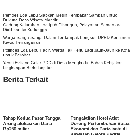
Pemdes Loa Lepu Siapkan Mesin Pembakar Sampah untuk
Dukung Desa Wisata Mandiri
Gedung Kelurahan Loa Ipuh Dibangun, Pelayanan Sementara
Dialihkan ke Kudungga
Warga Sanga-Sanga Dalam Terdampak Longsor, DPRD Komitmen
Kawal Penanganan
Polindes Loa Lepu Hadir, Warga Tak Perlu Lagi Jauh-Jauh ke Kota
untuk Berobat
Yenni Eviliana Gelar PDD di Desa Mengkudu, Bahas Kebijakan
Lingkungan Berkelanjutan
Berita Terkait
Tahap Kedua Pasar Tangga
Pengaktifan Hotel Atlet
Arung alokasikan Dana
Dorong Pertumbuhan Sosial-
Rp250 miliar
Ekonomi dan Pariwisata di
Kawasan Gelora Kadrie