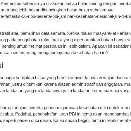
 Kemensos sebenarnya dilakukan setiap bulan seiring dengan pemba
i memang lebih besar dibandingkan bulan-bulan sebelumnya.
fantastis-96-ribu-peserta-pbi-jaminan-kesehatan-nasional-jkn-di-ka
stratif atau pemulihan data semata. Ketika ribuan masyarakat kehila
ng pada pengobatan rutin, maka yang dipertaruhkan bukan hanya st
 penting untuk melihat persoalan ini lebih dalam. Apakah ini sekadar
dasan sistem yang mengatur layanan kesehatan hari ini?
i
bagai kebijakan biasa yang berdiri sendiri. Ia adalah wujud dari car
an justru dihentikan karena alasan administratif dan anggaran, ma
nkan landasan yang melandasinya yaitu landasan komersialisasi yang
at harus menjadi peserta penerima jaminan kesehatan dulu untuk men
dicabut. Padahal, penonaktifan iuran PBI ini tentu akan menghambat 
seperti pasien cuci darah. Kalau sudah begini, tentu ini lebih mem