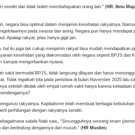
i sendiri dan tidak boleh membahayakan orang lain.
” (
HR. Ibnu Maj
h, negara bisa optimal dalam menjamin kesehatan rakyatnya. Namu
ngelolaannya pada swasta dan asing. Negara pun hanya mendapat pa
. Apalagi rakyat, jelas hanya gigit jari.
, hal itu juga tak cukup menjamin rakyat bisa mudah mendapatkan 
layanan kesehatan yang diakomodasi oleh negara seperti BPJS dan K
an sampai mengorbankan nyawa.
ah sakit bermodal BPJS, tidak langsung dilayani dan harus menungg
at. Tidak ingatkah kita pada peristiwa di bulan November 2025 lalu s
ya setelah ditolak oleh empat rumah sakit hanya karena ketiadaan d
mendengarnya?
mengurusi rakyatnya. Kapitalisme telah membuat berbagai kebutuhan 
erti perhitungan dengan rakyatnya sendiri.
sebagaimana sabda Nabi saw., “
Sesungguhnya seorang imam (pemimp
ya dan berlindung dengannya dari musuh
.” (
HR Muslim
)