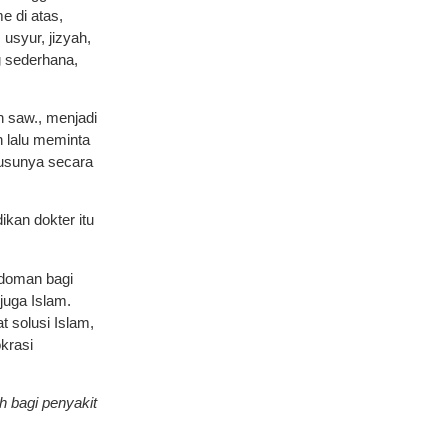
 di atas,
usyur, jizyah,
g sederhana,
h saw., menjadi
n lalu meminta
susunya secara
ikan dokter itu
edoman bagi
juga Islam.
 solusi Islam,
krasi
 bagi penyakit