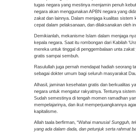
tugas negara yang mestinya menjamin penuh kebut
negara akan menggunakan APBN negara yang didapat d
zakat dan lainnya. Dalam menjaga kualitas sistem 
cepat dalam pelaksanaan, dan dilaksanakan oleh in
Demikianlah, mekanisme Islam dalam menjaga nyawa
kepala negara. Saat itu rombongan dari Kabilah ‘Ur
mereka untuk tinggal di penggembalaan unta zakat 
gratis sampai sembuh.
Rasulullah juga pernah mendapat hadiah seorang tab
sebagai dokter umum bagi seluruh masyarakat Daul
Alhasil, jaminan kesehatan gratis dan berkualitas 
negara untuk mengatur rakyatnya. Tentunya sistem 
Sudah semestinya di tengah momen ramadhan yang p
mempelajarinya, dan ikut memperjuangkannya agar t
kapitalisme.
Allah taala berfirman, “
Wahai manusia! Sungguh, tel
yang ada dalam dada, dan petunjuk serta rahmat b