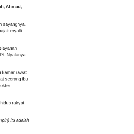
ah, Ahmad,
n sayangnya,
jak royalti
pelayanan
IS. Nyatanya,
u kamar rawat
aat seorang ibu
okter
hidup rakyat
in) itu adalah