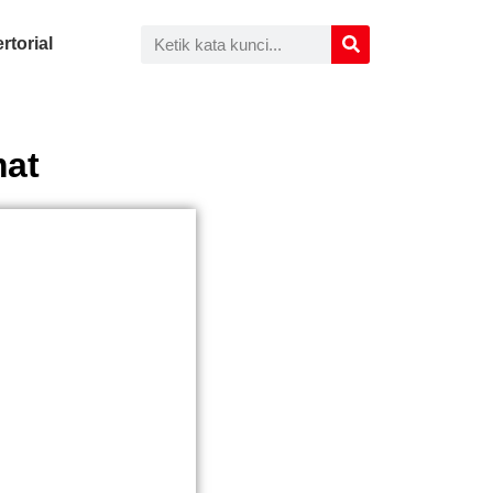
rtorial
mat