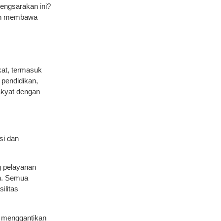
yengsarakan ini?
min membawa
kat, termasuk
 pendidikan,
akyat dengan
si dan
g pelayanan
an. Semua
ilitas
n menggantikan