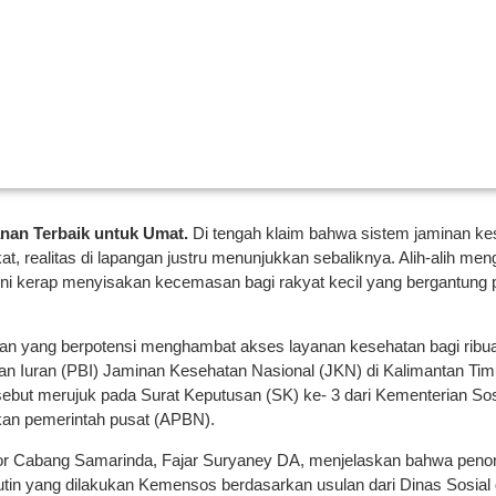
nan Terbaik untuk Umat.
Di tengah klaim bahwa sistem jaminan ke
t, realitas di lapangan justru menunjukkan sebaliknya. Alih-alih men
i ini kerap menyisakan kecemasan bagi rakyat kecil yang bergantung
ijakan yang berpotensi menghambat akses layanan kesehatan bagi rib
 Iuran (PBI) Jaminan Kesehatan Nasional (JKN) di Kalimantan Timu
sebut merujuk pada Surat Keputusan (SK) ke- 3 dari Kementerian Sosi
kan pemerintah pusat (APBN).
 Cabang Samarinda, Fajar Suryaney DA, menjelaskan bahwa penona
utin yang dilakukan Kemensos berdasarkan usulan dari Dinas Sosial 