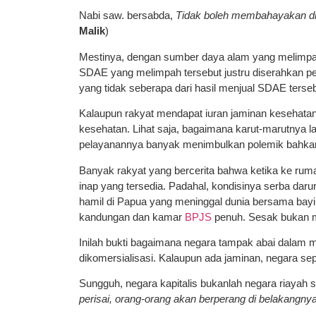
Nabi saw. bersabda,
Tidak boleh membahayakan dir
Malik
)
Mestinya, dengan sumber daya alam yang melimpa
SDAE yang melimpah tersebut justru diserahkan pe
yang tidak seberapa dari hasil menjual SDAE tersebut
Kalaupun rakyat mendapat iuran jaminan kesehatan
kesehatan. Lihat saja, bagaimana karut-marutnya 
pelayanannya banyak menimbulkan polemik bahk
Banyak rakyat yang bercerita bahwa ketika ke rum
inap yang tersedia. Padahal, kondisinya serba darur
hamil di Papua yang meninggal dunia bersama bayin
kandungan dan kamar
BPJS
penuh. Sesak bukan 
Inilah bukti bagaimana negara tampak abai dalam 
dikomersialisasi. Kalaupun ada jaminan, negara sep
Sungguh, negara kapitalis bukanlah negara riayah 
perisai, orang-orang akan berperang di belakangn