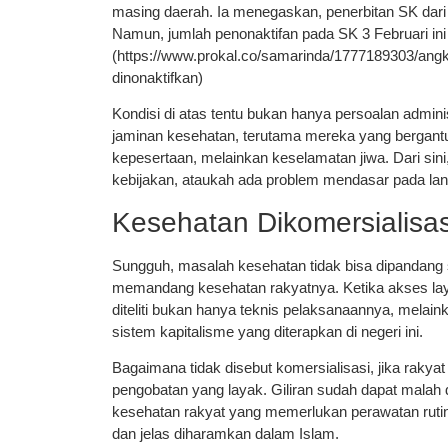
masing daerah. Ia menegaskan, penerbitan SK dari
Namun, jumlah penonaktifan pada SK 3 Februari in
(https://www.prokal.co/samarinda/1777189303/angka-
dinonaktifkan)
Kondisi di atas tentu bukan hanya persoalan admini
jaminan kesehatan, terutama mereka yang bergantu
kepesertaan, melainkan keselamatan jiwa. Dari sini,
kebijakan, ataukah ada problem mendasar pada lan
Kesehatan Dikomersialisas
Sungguh, masalah kesehatan tidak bisa dipandang se
memandang kesehatan rakyatnya. Ketika akses layan
diteliti bukan hanya teknis pelaksanaannya, melai
sistem kapitalisme yang diterapkan di negeri ini.
Bagaimana tidak disebut komersialisasi, jika raky
pengobatan yang layak. Giliran sudah dapat malah 
kesehatan rakyat yang memerlukan perawatan rutin, 
dan jelas diharamkan dalam Islam.