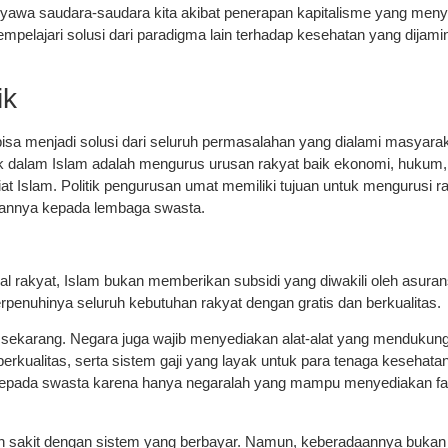
 nyawa saudara-saudara kita akibat penerapan kapitalisme yang men
pelajari solusi dari paradigma lain terhadap kesehatan yang dija
ik
bisa menjadi solusi dari seluruh permasalahan yang dialami masyara
itik dalam Islam adalah mengurus urusan rakyat baik ekonomi, hukum,
t Islam. Politik pengurusan umat memiliki tujuan untuk mengurusi r
sannya kepada lembaga swasta.
 rakyat, Islam bukan memberikan subsidi yang diwakili oleh asuran
penuhinya seluruh kebutuhan rakyat dengan gratis dan berkualitas.
 sekarang. Negara juga wajib menyediakan alat-alat yang mendukun
rkualitas, serta sistem gaji yang layak untuk para tenaga kesehat
 kepada swasta karena hanya negaralah yang mampu menyediakan fas
mah sakit dengan sistem yang berbayar. Namun, keberadaannya buka