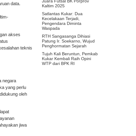
Juara Futsal BK Porprov
ruan data.
Kaltim 2025
Satlantas Kukar: Dua
ltim-
Kecelakaan Terjadi,
Pengendara Diminta
Waspada
ngan akses
RTH Sangasanga Dihiasi
Patung Ir. Soekarno, Wujud
atus
Penghormatan Sejarah
 kesalahan teknis
Tujuh Kali Beruntun, Pemkab
Kukar Kembali Raih Opini
WTP dari BPK RI
a negara
ka yang perlu
 didukung oleh
dapat
layanan
bahayakan jiwa