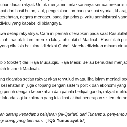
uhan dasar rakyat. Untuk menjamin terlaksananya semua mekanisme
ari hasil hutan, laut, pengelolaan tambang sesuai syariat, kharaj, 
kesehatan, negara mengacu pada tiga prinsip, yaitu administrasi yan
dividu yang kapabel di bidangnya.
 setiap rakyatnya. Cara ini pernah diterapkan pada saat Rasululla
ainah masuk Islam, mereka lalu jatuh sakit di Madinah. Rasulullah pu
yang dikelola baitulmal di dekat Quba’. Mereka diizinkan minum air 
ib (dokter) dari Raja Muqauqis, Raja Mesir. Beliau kemudian menjad
ah Islam di Madinah.
yang didamba setiap rakyat akan terwujud nyata, jika Islam menjadi p
kesehatan ini juga ditopang dengan sistem politik dan ekonomi yang 
enuh dengan keberkahan dan pahala berlipat ganda, rakyat melihat
ak ada lagi kezaliman yang kita lihat akibat penerapan sistem demo
ah datang kepadamu pelajaran (Al-Qur’an) dari Tuhanmu, penyembuh
agi orang yang beriman
.” (
TQS Yunus ayat 57
)