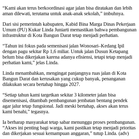
“Kami akan terus berkoordinasi agar jalan bisa diratakan dan lebih
aman dilewati, terutama untuk anak-anak sekolah,” imbuhnya.
Dari sisi pemerintah kabupaten, Kabid Bina Marga Dinas Pekerjaan
Umum (PU) Kukar Linda Juniarti memastikan bahwa pembangunan
infrastruktur di Kota Bangun Darat tetap menjadi perhatian.
“Tahun ini fokus pada semenisasi jalan Wonosari–Kedang Ipil
dengan pagu sekitar Rp 1,6 miliar. Untuk jalan Dusun Ketapang
belum bisa dikerjakan karena adanya efisiensi, tetapi tetap menjadi
perhatian kami,” jelas Linda.
Linda menambahkan, mengingat panjangnya ruas jalan di Kota
Bangun Darat dan kerusakan yang cukup banyak, penanganan
dilakukan secara bertahap hingga 2027.
“Setiap tahun kami targetkan sekitar 3 kilometer jalan bisa
disemenisasi, ditambah pembangunan jembatan bentang pendek
agar jalur tetap fungsional. Jadi meski bertahap, akses akan terus
kami benahi,” tegasnya.
Ia berharap masyarakat tetap sabar menunggu proses pembangunan.
“Akses ini penting bagi warga, kami pastikan tetap menjadi prioritas
dan dikerjakan sesuai kemampuan anggaran,” tutup Linda. (adv)