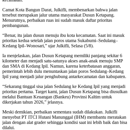
Camat Kota Bangun Darat, Julkifli, membenarkan bahwa jalan
tersebut merupakan jalur utama masyarakat Dusun Ketapang.
Menurutnya, perbaikan ruas ini sudah masuk daftar prioritas
pembangunan.
“Benar, itu jalan dusun menuju ibu kota kecamatan. Saat ini masuk
prioritas kedua setelah jalan poros utama Sukabumi–Sedulang–
Kedang Ipil–Wonosari,” ujar Julkifli, Selasa (5/8).
Ia menjelaskan, jalan Dusun Ketapang memiliki panjang sekitar 6
kilometer dan menjadi satu-satunya akses anak-anak menuju SMP
dan SMA di Kedang Ipil. Namun, karena keterbatasan anggaran,
pemerintah lebih dulu menuntaskan jalan poros Sedulang–Kedang
Ipil yang menjadi jalur penghubung antarkecamatan dan kabupaten.
“Sekarang tinggal sisa jalan Sedulang ke Kedang Ipil yang menjadi
prioritas pertama. Target kami, jalan Dusun Ketapang bisa diusulkan
melalui Bantuan Keuangan (Bankeu) Provinsi Kaltim untuk
dikerjakan tahun 2026,” jelasnya.
Meski demikian, perbaikan sementara sudah dilakukan. Julkifli
menyebut PT ITCI Hutani Manunggal (IHM) membantu meratakan
jalan dengan alat grader sehingga kondisi saat ini lebih baik dan bisa
dilalui.