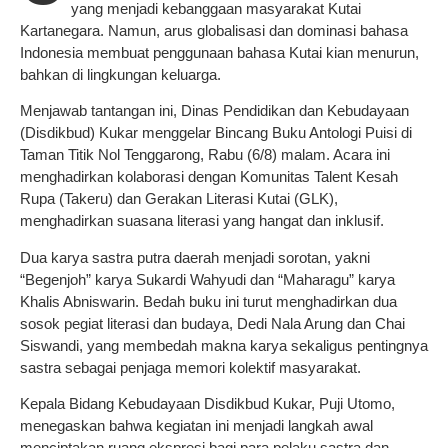
yang menjadi kebanggaan masyarakat Kutai
Kartanegara. Namun, arus globalisasi dan dominasi bahasa
Indonesia membuat penggunaan bahasa Kutai kian menurun,
bahkan di lingkungan keluarga.
Menjawab tantangan ini, Dinas Pendidikan dan Kebudayaan
(Disdikbud) Kukar menggelar Bincang Buku Antologi Puisi di
Taman Titik Nol Tenggarong, Rabu (6/8) malam. Acara ini
menghadirkan kolaborasi dengan Komunitas Talent Kesah
Rupa (Takeru) dan Gerakan Literasi Kutai (GLK),
menghadirkan suasana literasi yang hangat dan inklusif.
Dua karya sastra putra daerah menjadi sorotan, yakni
“Begenjoh” karya Sukardi Wahyudi dan “Maharagu” karya
Khalis Abniswarin. Bedah buku ini turut menghadirkan dua
sosok pegiat literasi dan budaya, Dedi Nala Arung dan Chai
Siswandi, yang membedah makna karya sekaligus pentingnya
sastra sebagai penjaga memori kolektif masyarakat.
Kepala Bidang Kebudayaan Disdikbud Kukar, Puji Utomo,
menegaskan bahwa kegiatan ini menjadi langkah awal
menciptakan ruang ekspresi bagi para pelaku sastra dan