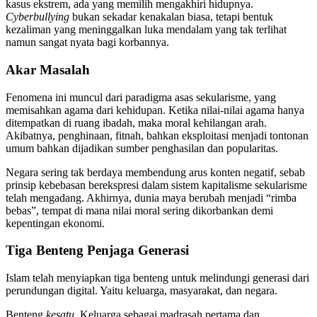
kasus ekstrem, ada yang memilih mengakhiri hidupnya.
Cyberbullying
bukan sekadar kenakalan biasa, tetapi bentuk
kezaliman yang meninggalkan luka mendalam yang tak terlihat
namun sangat nyata bagi korbannya.
Akar Masalah
Fenomena ini muncul dari paradigma asas sekularisme, yang
memisahkan agama dari kehidupan. Ketika nilai-nilai agama hanya
ditempatkan di ruang ibadah, maka moral kehilangan arah.
Akibatnya, penghinaan, fitnah, bahkan eksploitasi menjadi tontonan
umum bahkan dijadikan sumber penghasilan dan popularitas.
Negara sering tak berdaya membendung arus konten negatif, sebab
prinsip kebebasan berekspresi dalam sistem kapitalisme sekularisme
telah mengadang. Akhirnya, dunia maya berubah menjadi “rimba
bebas”, tempat di mana nilai moral sering dikorbankan demi
kepentingan ekonomi.
Tiga Benteng Penjaga Generasi
Islam telah menyiapkan tiga benteng untuk melindungi generasi dari
perundungan digital. Yaitu keluarga, masyarakat, dan negara.
Benteng
kesatu
. Keluarga sebagai madrasah pertama dan