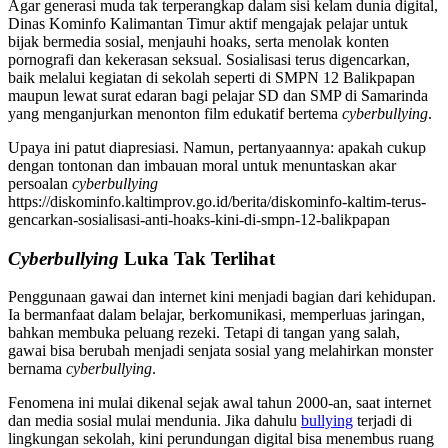
Agar generasi muda tak terperangkap dalam sisi kelam dunia digital,
Dinas Kominfo Kalimantan Timur aktif mengajak pelajar untuk
bijak bermedia sosial, menjauhi hoaks, serta menolak konten
pornografi dan kekerasan seksual. Sosialisasi terus digencarkan,
baik melalui kegiatan di sekolah seperti di SMPN 12 Balikpapan
maupun lewat surat edaran bagi pelajar SD dan SMP di Samarinda
yang menganjurkan menonton film edukatif bertema
cyberbullying
.
Upaya ini patut diapresiasi. Namun, pertanyaannya: apakah cukup
dengan tontonan dan imbauan moral untuk menuntaskan akar
persoalan
cyberbullying
https://diskominfo.kaltimprov.go.id/berita/diskominfo-kaltim-terus-
gencarkan-sosialisasi-anti-hoaks-kini-di-smpn-12-balikpapan
Cyberbullying
Luka Tak Terlihat
Penggunaan gawai dan internet kini menjadi bagian dari kehidupan.
Ia bermanfaat dalam belajar, berkomunikasi, memperluas jaringan,
bahkan membuka peluang rezeki. Tetapi di tangan yang salah,
gawai bisa berubah menjadi senjata sosial yang melahirkan monster
bernama
cyberbullying
.
Fenomena ini mulai dikenal sejak awal tahun 2000-an, saat internet
dan media sosial mulai mendunia. Jika dahulu
bullying
terjadi di
lingkungan sekolah, kini perundungan digital bisa menembus ruang