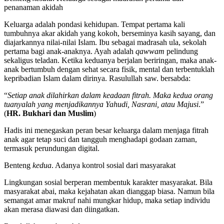
penanaman akidah
Keluarga adalah pondasi kehidupan. Tempat pertama kali
tumbuhnya akar akidah yang kokoh, berseminya kasih sayang, dan
diajarkannya nilai-nilai Islam. Ibu sebagai madrasah ula, sekolah
pertama bagi anak-anaknya. Ayah adalah
qawwam
pelindung
sekaligus teladan. Ketika keduanya berjalan beriringan, maka anak-
anak bertumbuh dengan sehat secara fisik, mental dan terbentuklah
kepribadian Islam dalam dirinya. Rasulullah saw. bersabda:
“
Setiap anak dilahirkan dalam keadaan fitrah. Maka kedua orang
tuanyalah yang menjadikannya Yahudi, Nasrani, atau Majusi
.”
(
HR. Bukhari dan Muslim
)
Hadis ini menegaskan peran besar keluarga dalam menjaga fitrah
anak agar tetap suci dan tangguh menghadapi godaan zaman,
termasuk perundungan digital.
Benteng
kedua
. Adanya kontrol sosial dari masyarakat
Lingkungan sosial berperan membentuk karakter masyarakat. Bila
masyarakat abai, maka kejahatan akan dianggap biasa. Namun bila
semangat amar makruf nahi mungkar hidup, maka setiap individu
akan merasa diawasi dan diingatkan.