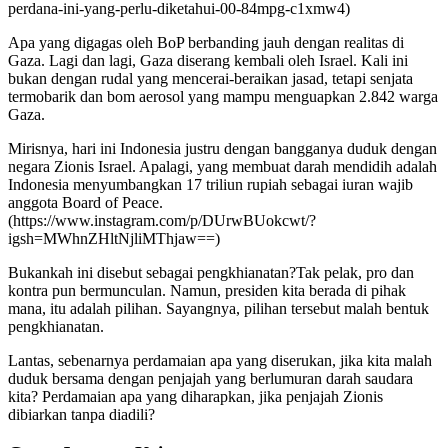
perdana-ini-yang-perlu-diketahui-00-84mpg-c1xmw4)
Apa yang digagas oleh BoP berbanding jauh dengan realitas di
Gaza. Lagi dan lagi, Gaza diserang kembali oleh Israel. Kali ini
bukan dengan rudal yang mencerai-beraikan jasad, tetapi senjata
termobarik dan bom aerosol yang mampu menguapkan 2.842 warga
Gaza.
Mirisnya, hari ini Indonesia justru dengan bangganya duduk dengan
negara Zionis Israel. Apalagi, yang membuat darah mendidih adalah
Indonesia menyumbangkan 17 triliun rupiah sebagai iuran wajib
anggota Board of Peace.
(https://www.instagram.com/p/DUrwBUokcwt/?
igsh=MWhnZHltNjliMThjaw==)
Bukankah ini disebut sebagai pengkhianatan?Tak pelak, pro dan
kontra pun bermunculan. Namun, presiden kita berada di pihak
mana, itu adalah pilihan. Sayangnya, pilihan tersebut malah bentuk
pengkhianatan.
Lantas, sebenarnya perdamaian apa yang diserukan, jika kita malah
duduk bersama dengan penjajah yang berlumuran darah saudara
kita? Perdamaian apa yang diharapkan, jika penjajah Zionis
dibiarkan tanpa diadili?