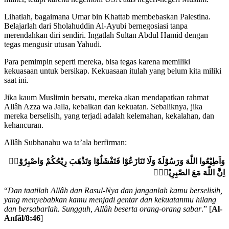
Lihatlah, bagaimana Umar bin Khattab membebaskan Palestina.
Belajarlah dari Sholahuddin Al-Ayubi bernegosiasi tanpa
merendahkan diri sendiri. Ingatlah Sultan Abdul Hamid dengan
tegas mengusir utusan Yahudi.
Para pemimpin seperti mereka, bisa tegas karena memiliki
kekuasaan untuk bersikap. Kekuasaan itulah yang belum kita miliki
saat ini.
Jika kaum Muslimin bersatu, mereka akan mendapatkan rahmat
Allâh Azza wa Jalla, kebaikan dan kekuatan. Sebaliknya, jika
mereka berselisih, yang terjadi adalah kelemahan, kekalahan, dan
kehancuran.
Allâh Subhanahu wa ta’ala berfirman:
وَاَطِيْعُوا اللّٰهَ وَرَسُوْلَهٗ وَلَا تَنَازَعُوْا فَتَفْشَلُوْا وَتَذْهَبَ رِيْحُكُمْ وَاصْبِرُوْاۗ
اِنَّ اللّٰهَ مَعَ الصّٰبِرِيْنَۚ
“
Dan taatilah Allâh dan Rasul-Nya dan janganlah kamu berselisih,
yang menyebabkan kamu menjadi gentar dan kekuatanmu hilang
dan bersabarlah. Sungguh, Allâh beserta orang-orang sabar
.” [
Al-
Anfâl/8:46
]