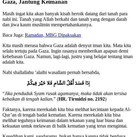
Gaza, Jantung Keimanan
Masih ingat kita akan banyak kisah heroik datang dari tanah para
nabi ini. Tanah yang Allah berkahi dan tanah yang dengan darah
dan jiwa kaum muslimin mempertahankannya.
Baca Juga:
Ramadan, MBG Dipaksakan
Kita masih merasa bahwa Gaza adalah denyut iman kita. Mata kita
selalu tertuju pada Gaza. Ingin rasanya memberikan apapun demi
kebebasan Gaza. Namun, lagi-lagi, justru yang belajar tentang iman
adalah kita.
Nabi shallallahu ‘alaihi wasallam pernah bersabda,
إِ
ذَا فَسَدَ أَهْلُ الشّامِ فَلا خَيْرَ فِيكُمْ
“
Jika penduduk Syam rusak agamanya, maka tidak akan tersisa
kebaikan di tengah kalian.
” (
HR. Tirmidzi no. 2192
)
Faktanya, karena merekalah kita bisa melihat kecintaan kepada Al-
Qur’an di tengah badai kematian. Karena merekalah kita bisa
melihat teguhnya keimanan dalam tekanan yang luar biasa dan
kekuatan untuk melawan di balik kematian yang terus mengintai.
Kesedihan kami, saudaramu, bukan hanya karena tidak berdaya