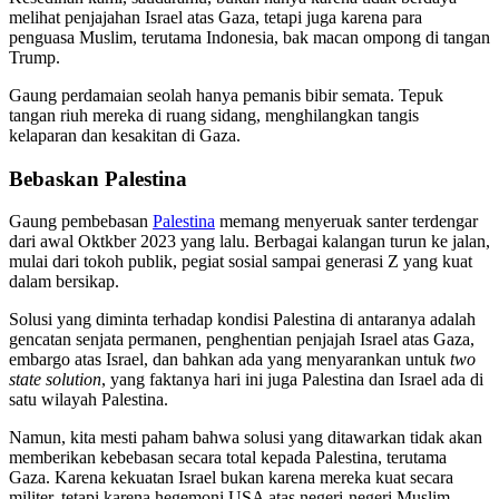
melihat penjajahan Israel atas Gaza, tetapi juga karena para
penguasa Muslim, terutama Indonesia, bak macan ompong di tangan
Trump.
Gaung perdamaian seolah hanya pemanis bibir semata. Tepuk
tangan riuh mereka di ruang sidang, menghilangkan tangis
kelaparan dan kesakitan di Gaza.
Bebaskan Palestina
Gaung pembebasan
Palestina
memang menyeruak santer terdengar
dari awal Oktkber 2023 yang lalu. Berbagai kalangan turun ke jalan,
mulai dari tokoh publik, pegiat sosial sampai generasi Z yang kuat
dalam bersikap.
Solusi yang diminta terhadap kondisi Palestina di antaranya adalah
gencatan senjata permanen, penghentian penjajah Israel atas Gaza,
embargo atas Israel, dan bahkan ada yang menyarankan untuk
two
state solution
, yang faktanya hari ini juga Palestina dan Israel ada di
satu wilayah Palestina.
Namun, kita mesti paham bahwa solusi yang ditawarkan tidak akan
memberikan kebebasan secara total kepada Palestina, terutama
Gaza. Karena kekuatan Israel bukan karena mereka kuat secara
militer, tetapi karena hegemoni USA atas negeri-negeri Muslim.