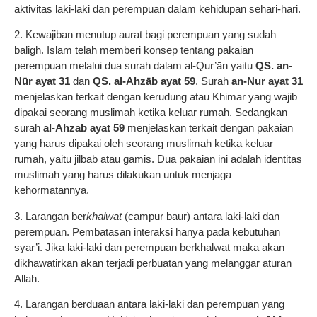
aktivitas laki-laki dan perempuan dalam kehidupan sehari-hari.
2. Kewajiban menutup aurat bagi perempuan yang sudah
baligh. Islam telah memberi konsep tentang pakaian
perempuan melalui dua surah dalam al-Qur’ān yaitu
QS. an-
Nūr ayat 31
dan
QS. al-Ahzāb ayat 59
. Surah
an-Nur ayat 31
menjelaskan terkait dengan kerudung atau Khimar yang wajib
dipakai seorang muslimah ketika keluar rumah. Sedangkan
surah
al-Ahzab ayat 59
menjelaskan terkait dengan pakaian
yang harus dipakai oleh seorang muslimah ketika keluar
rumah, yaitu jilbab atau gamis. Dua pakaian ini adalah identitas
muslimah yang harus dilakukan untuk menjaga
kehormatannya.
3. Larangan ber
khalwat
(campur baur) antara laki-laki dan
perempuan. Pembatasan interaksi hanya pada kebutuhan
syar’i. Jika laki-laki dan perempuan berkhalwat maka akan
dikhawatirkan akan terjadi perbuatan yang melanggar aturan
Allah.
4. Larangan berduaan antara laki-laki dan perempuan yang