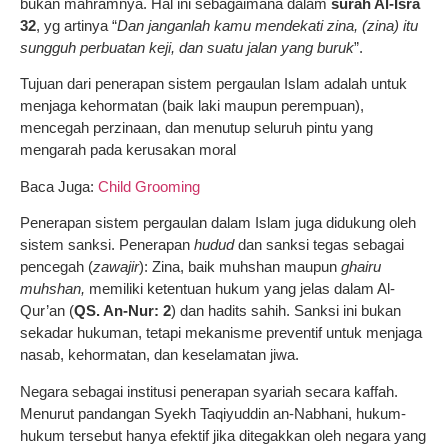
bukan mahramnya. Hal ini sebagaimana dalam
surah Al-Isra
32
, yg artinya “
Dan janganlah kamu mendekati zina, (zina) itu
sungguh perbuatan keji, dan suatu jalan yang buruk
”.
Tujuan dari penerapan sistem pergaulan Islam adalah untuk
menjaga kehormatan (baik laki maupun perempuan),
mencegah perzinaan, dan menutup seluruh pintu yang
mengarah pada kerusakan moral
Baca Juga:
Child Grooming
Penerapan sistem pergaulan dalam Islam juga didukung oleh
sistem sanksi. Penerapan
hudud
dan sanksi tegas sebagai
pencegah (
zawajir
): Zina, baik muhshan maupun
ghairu
muhshan,
memiliki ketentuan hukum yang jelas dalam Al-
Qur’an (
QS. An-Nur: 2
) dan hadits sahih. Sanksi ini bukan
sekadar hukuman, tetapi mekanisme preventif untuk menjaga
nasab, kehormatan, dan keselamatan jiwa.
Negara sebagai institusi penerapan syariah secara kaffah.
Menurut pandangan Syekh Taqiyuddin an-Nabhani, hukum-
hukum tersebut hanya efektif jika ditegakkan oleh negara yang