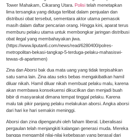
Tower Mahakam, Cikarang Utara.
Polisi
telah menetapkan
lima tersangka yang diduga terlibat dalam penjualan dan
distribusi obat tersebut, sementara aktor utama pemasok
masih dalam daftar pencarian orang. Hingga kini, aparat terus
memburu pelaku utama untuk membongkar jaringan distribusi
obat ilegal yang membahayakan jiwa.
(https://www.liputan6.com/news/read/6280400/polres-
metropolitan-bekasi-tangkap-5-terduga-pelaku-mahasiswi-
tewas-di-apartemen)
Zina dan Aborsi bak dua mata uang yang tidak terpisahkan
satu sama lain. Zina atau seks bebas mengakibatkan hamil
diluar nikah. Hamil diluar nikah membuat pelaku malu, karena
akan membawa konsekuensi dikucilkan dan menjadi buah
bibir di masyarakat dimana tempat tinggal pelaku. Karena
malu tak pikir panjang pelaku melakukan aborsi. Angka aborsi
dari hari ke hari semakin meninggi.
Aborsi dan zina dipengaruhi oleh faham liberal. Liberalisasi
pergaulan telah menjangkiti kalangan generasi muda. Mereka
bangga mengambil nilai-nilai kebebasan yang berasal dari