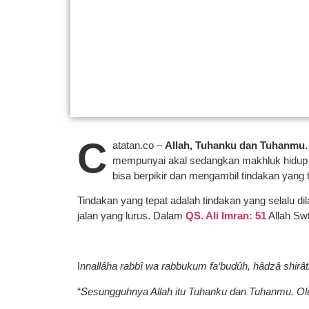
C
atatan.co –
Allah, Tuhanku dan Tuhanmu.
mempunyai akal sedangkan makhluk hidup ci
bisa berpikir dan mengambil tindakan yang t
Tindakan yang tepat adalah tindakan yang selalu di
jalan yang lurus. Dalam
QS. Ali Imran: 51
Allah Swt
I
nnallâha rabbî wa rabbukum fa‘budûh, hâdzâ shir
“
Sesungguhnya Allah itu Tuhanku dan Tuhanmu. Oleh 