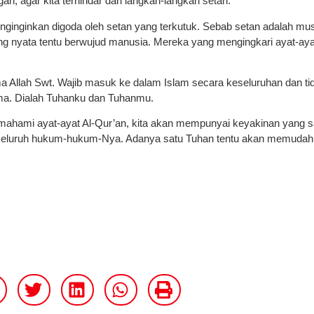
gah, agar kita terhindar dari langkah-langkah setan.
enginginkan digoda oleh setan yang terkutuk. Sebab setan adalah mu
yang nyata tentu berwujud manusia. Mereka yang mengingkari ayat-aya
ama Allah Swt. Wajib masuk ke dalam Islam secara keseluruhan dan ti
ama. Dialah Tuhanku dan Tuhanmu.
ahami ayat-ayat Al-Qur’an, kita akan mempunyai keyakinan yang 
a seluruh hukum-hukum-Nya. Adanya satu Tuhan tentu akan memudah