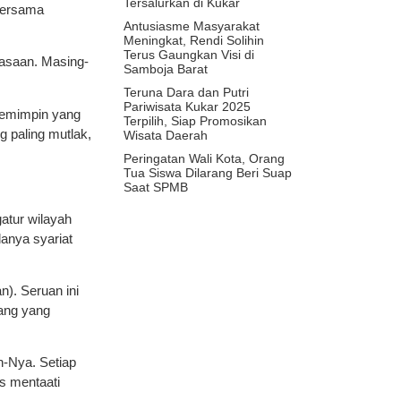
Tersalurkan di Kukar
 bersama
Antusiasme Masyarakat
Meningkat, Rendi Solihin
Terus Gaungkan Visi di
kuasaan. Masing-
Samboja Barat
Teruna Dara dan Putri
Pariwisata Kukar 2025
pemimpin yang
Terpilih, Siap Promosikan
 paling mutlak,
Wisata Daerah
Peringatan Wali Kota, Orang
Tua Siswa Dilarang Beri Suap
Saat SPMB
atur wilayah
anya syariat
). Seruan ini
rang yang
n-Nya. Setiap
s mentaati