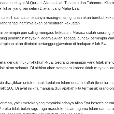
menadabburi ayat Al-Qur’an. Allah adalah Tuhanku dan Tuhanmu. Kita
a Tuhan yang lain selain Dia-lah yang Maha Esa.
an itu lebih dari satu, tentunya masing-masing tuhan akan berebut ke
ang terjadi nantinya akan berbenturan kekuatan.
ai pemimpin pun saling mengadu kekuatan. Merasa dialah seorang 
sing pemimpin meyakini adanya Allah sebagai puncak pemimpin yang
mpinan akan dimintai pertanggungjawaban di hadapan Allah Swt.
isertai dengan hukum-hukum-Nya. Seorang pemimpin yang tidak meng
ak akan selamat. Di akhirat akan sengsara karena tidak meyakini ad
ia diwajibkan untuk masuk kedalam Islam secara kaffah (keseluruhan
ah: 208. Di ayat ini kita manusia diuji apakah kita termasuk orang-o
eriman, yaitu mereka yang meyakini adanya Allah Swt beserta atura
Mereka tidak boleh ragu-ragu masuk ke dalam agama Islam dan haru