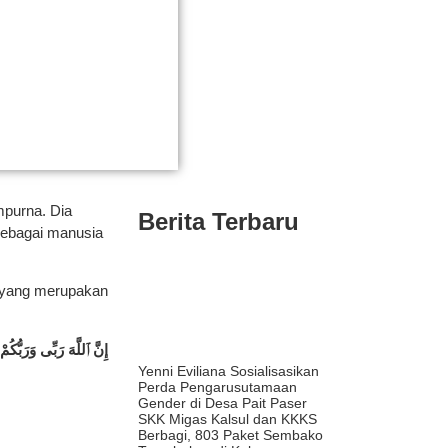
mpurna. Dia
Berita Terbaru
 sebagai manusia
ah yang merupakan
إِنَّ ٱللَّهَ رَبِّى وَرَبُّك ۗ
Yenni Eviliana Sosialisasikan
Perda Pengarusutamaan
Gender di Desa Pait Paser
SKK Migas Kalsul dan KKKS
Berbagi, 803 Paket Sembako