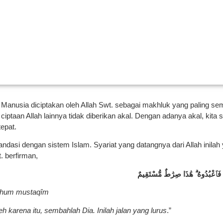
Manusia diciptakan oleh Allah Swt. sebagai makhluk yang paling se
ptaan Allah lainnya tidak diberikan akal. Dengan adanya akal, kita
epat.
landasi dengan sistem Islam. Syariat yang datangnya dari Allah inil
. berfirman,
ُمْ فَٱعْبُدُوهُ
هَٰذَا صِرَٰطٌ
مُّسْتَقِيمٌ
âthum mustaqîm
karena itu, sembahlah Dia. Inilah jalan yang lurus
.”