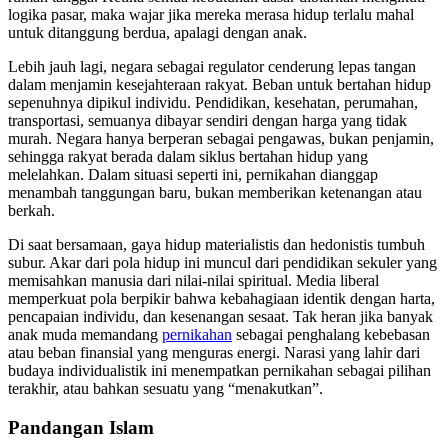
logika pasar, maka wajar jika mereka merasa hidup terlalu mahal
untuk ditanggung berdua, apalagi dengan anak.
Lebih jauh lagi, negara sebagai regulator cenderung lepas tangan
dalam menjamin kesejahteraan rakyat. Beban untuk bertahan hidup
sepenuhnya dipikul individu. Pendidikan, kesehatan, perumahan,
transportasi, semuanya dibayar sendiri dengan harga yang tidak
murah. Negara hanya berperan sebagai pengawas, bukan penjamin,
sehingga rakyat berada dalam siklus bertahan hidup yang
melelahkan. Dalam situasi seperti ini, pernikahan dianggap
menambah tanggungan baru, bukan memberikan ketenangan atau
berkah.
Di saat bersamaan, gaya hidup materialistis dan hedonistis tumbuh
subur. Akar dari pola hidup ini muncul dari pendidikan sekuler yang
memisahkan manusia dari nilai-nilai spiritual. Media liberal
memperkuat pola berpikir bahwa kebahagiaan identik dengan harta,
pencapaian individu, dan kesenangan sesaat. Tak heran jika banyak
anak muda memandang
pernikahan
sebagai penghalang kebebasan
atau beban finansial yang menguras energi. Narasi yang lahir dari
budaya individualistik ini menempatkan pernikahan sebagai pilihan
terakhir, atau bahkan sesuatu yang “menakutkan”.
Pandangan Islam