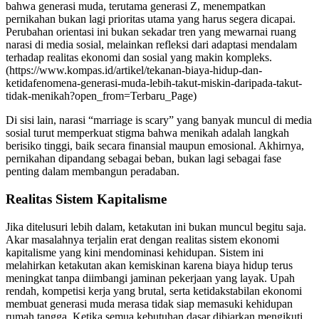
bahwa generasi muda, terutama generasi Z, menempatkan
pernikahan bukan lagi prioritas utama yang harus segera dicapai.
Perubahan orientasi ini bukan sekadar tren yang mewarnai ruang
narasi di media sosial, melainkan refleksi dari adaptasi mendalam
terhadap realitas ekonomi dan sosial yang makin kompleks.
(https://www.kompas.id/artikel/tekanan-biaya-hidup-dan-
ketidafenomena-generasi-muda-lebih-takut-miskin-daripada-takut-
tidak-menikah?open_from=Terbaru_Page)
Di sisi lain, narasi “marriage is scary” yang banyak muncul di media
sosial turut memperkuat stigma bahwa menikah adalah langkah
berisiko tinggi, baik secara finansial maupun emosional. Akhirnya,
pernikahan dipandang sebagai beban, bukan lagi sebagai fase
penting dalam membangun peradaban.
Realitas Sistem Kapitalisme
Jika ditelusuri lebih dalam, ketakutan ini bukan muncul begitu saja.
Akar masalahnya terjalin erat dengan realitas sistem ekonomi
kapitalisme yang kini mendominasi kehidupan. Sistem ini
melahirkan ketakutan akan kemiskinan karena biaya hidup terus
meningkat tanpa diimbangi jaminan pekerjaan yang layak. Upah
rendah, kompetisi kerja yang brutal, serta ketidakstabilan ekonomi
membuat generasi muda merasa tidak siap memasuki kehidupan
rumah tangga. Ketika semua kebutuhan dasar dibiarkan mengikuti