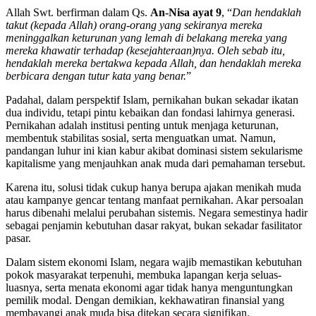
Allah Swt. berfirman dalam Qs.
An-Nisa ayat 9
, “
Dan hendaklah
takut (kepada Allah) orang-orang yang sekiranya mereka
meninggalkan keturunan yang lemah di belakang mereka yang
mereka khawatir terhadap (kesejahteraan)nya. Oleh sebab itu,
hendaklah mereka bertakwa kepada Allah, dan hendaklah mereka
berbicara dengan tutur kata yang benar.
”
Padahal, dalam perspektif Islam, pernikahan bukan sekadar ikatan
dua individu, tetapi pintu kebaikan dan fondasi lahirnya generasi.
Pernikahan adalah institusi penting untuk menjaga keturunan,
membentuk stabilitas sosial, serta menguatkan umat. Namun,
pandangan luhur ini kian kabur akibat dominasi sistem sekularisme
kapitalisme yang menjauhkan anak muda dari pemahaman tersebut.
Karena itu, solusi tidak cukup hanya berupa ajakan menikah muda
atau kampanye gencar tentang manfaat pernikahan. Akar persoalan
harus dibenahi melalui perubahan sistemis. Negara semestinya hadir
sebagai penjamin kebutuhan dasar rakyat, bukan sekadar fasilitator
pasar.
Dalam sistem ekonomi Islam, negara wajib memastikan kebutuhan
pokok masyarakat terpenuhi, membuka lapangan kerja seluas-
luasnya, serta menata ekonomi agar tidak hanya menguntungkan
pemilik modal. Dengan demikian, kekhawatiran finansial yang
membayangi anak muda bisa ditekan secara signifikan.