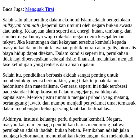
Baca Juga:
Menguak Tirai
Salah satu pilar penting dalam ekonomi Islam adalah pengelolaan
milkiyyah ‘ammah
(kepemilikan umum) oleh negara bukan swasta
atau asing. Kekayaan alam seperti air, energi, hutan, tambang, dan
sumber daya lainnya wajib dikelola negara demi kesejahteraan
rakyat. Jika keuntungan dari kekayaan tersebut kembali kepada
masyarakat dalam bentuk layanan publik murah atau gratis, otomatis
biaya hidup dapat ditekan. Dalam kondisi seperti itu, pernikahan
tidak lagi dipersepsikan sebagai risiko finansial, melainkan menjadi
fase kehidupan yang realistis dan aman dijalani.
Selain itu, pendidikan berbasis akidah sangat penting untuk
membentuk generasi berkarakter, yang tidak terjebak dalam
hedonisme dan materialisme. Generasi seperti ini tidak terobsesi
pada standar hidup konsumtif atau mengejar gaya hidup ala
kapitalisme. Mereka justru tumbuh menjadi pribadi yang matang,
bertanggung jawab, dan mampu menjadi penyelamat umat termasuk
dalam membangun keluarga yang kuat dan berkualitas.
Akhirnya, institusi keluarga perlu diperkuat kembali. Negara,
masyarakat, dan lembaga pendidikan harus mendorong bahwa
pernikahan adalah ibadah, bukan beban. Pernikahan adalah jalan
menjaga kehormatan, menumbuhkan ketenangan, dan melanjutkan