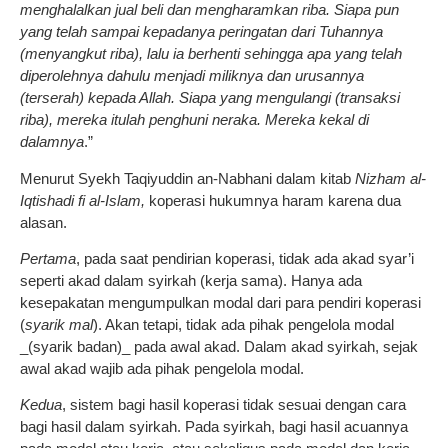
menghalalkan jual beli dan mengharamkan riba. Siapa pun
yang telah sampai kepadanya peringatan dari Tuhannya
(menyangkut riba), lalu ia berhenti sehingga apa yang telah
diperolehnya dahulu menjadi miliknya dan urusannya
(terserah) kepada Allah. Siapa yang mengulangi (transaksi
riba), mereka itulah penghuni neraka. Mereka kekal di
dalamnya
.”
Menurut Syekh Taqiyuddin an-Nabhani dalam kitab
Nizham al-
Iqtishadi fi al-Islam,
koperasi hukumnya haram karena dua
alasan.
Pertama
, pada saat pendirian koperasi, tidak ada akad syar’i
seperti akad dalam syirkah (kerja sama). Hanya ada
kesepakatan mengumpulkan modal dari para pendiri koperasi
(
syarik mal
). Akan tetapi, tidak ada pihak pengelola modal
_(syarik badan)_ pada awal akad. Dalam akad syirkah, sejak
awal akad wajib ada pihak pengelola modal.
Kedua
, sistem bagi hasil koperasi tidak sesuai dengan cara
bagi hasil dalam syirkah. Pada syirkah, bagi hasil acuannya