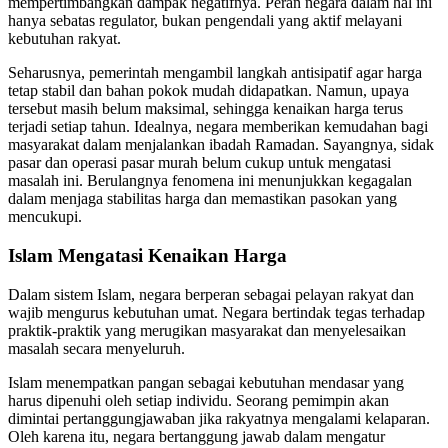
mempertimbangkan dampak negatifnya. Peran negara dalam hal ini
hanya sebatas regulator, bukan pengendali yang aktif melayani
kebutuhan rakyat.
Seharusnya, pemerintah mengambil langkah antisipatif agar harga
tetap stabil dan bahan pokok mudah didapatkan. Namun, upaya
tersebut masih belum maksimal, sehingga kenaikan harga terus
terjadi setiap tahun. Idealnya, negara memberikan kemudahan bagi
masyarakat dalam menjalankan ibadah Ramadan. Sayangnya, sidak
pasar dan operasi pasar murah belum cukup untuk mengatasi
masalah ini. Berulangnya fenomena ini menunjukkan kegagalan
dalam menjaga stabilitas harga dan memastikan pasokan yang
mencukupi.
Islam Mengatasi Kenaikan Harga
Dalam sistem Islam, negara berperan sebagai pelayan rakyat dan
wajib mengurus kebutuhan umat. Negara bertindak tegas terhadap
praktik-praktik yang merugikan masyarakat dan menyelesaikan
masalah secara menyeluruh.
Islam menempatkan pangan sebagai kebutuhan mendasar yang
harus dipenuhi oleh setiap individu. Seorang pemimpin akan
dimintai pertanggungjawaban jika rakyatnya mengalami kelaparan.
Oleh karena itu, negara bertanggung jawab dalam mengatur