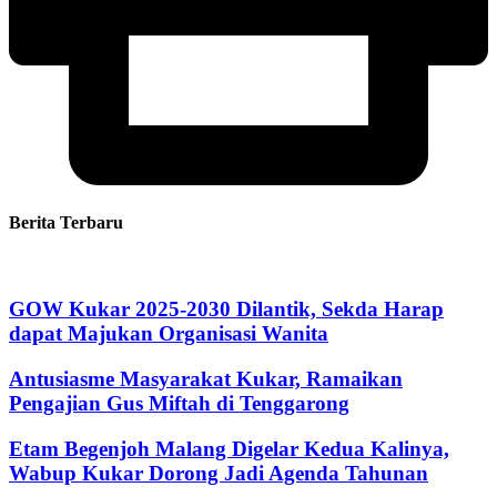
Berita Terbaru
GOW Kukar 2025-2030 Dilantik, Sekda Harap
dapat Majukan Organisasi Wanita
Antusiasme Masyarakat Kukar, Ramaikan
Pengajian Gus Miftah di Tenggarong
Etam Begenjoh Malang Digelar Kedua Kalinya,
Wabup Kukar Dorong Jadi Agenda Tahunan