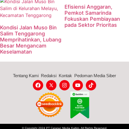
Efisiensi Anggaran,
Pemkot Samarinda
Fokuskan Pembiayaan
pada Sektor Prioritas
Kondisi Jalan Muso Bin
Salim Tenggarong
Memprihatinkan, Lubang
Besar Mengancam
Keselamatan
Tentang Kami
Redaksi
Kontak
Pedoman Media Siber
© Copyright 2024 PT Catatan Media Kaltim, All Rights Reserved.