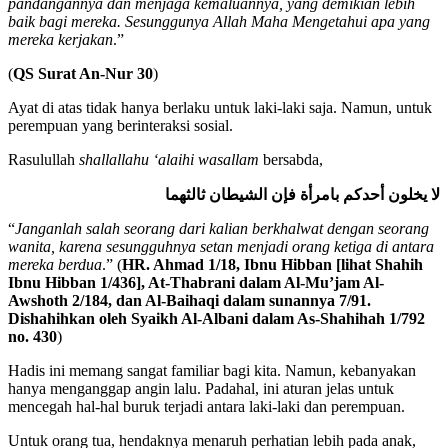
pandangannya dan menjaga kemaluannya, yang demikian lebih
baik bagi mereka. Sesunggunya Allah Maha Mengetahui apa yang
mereka kerjakan
.”
(
QS Surat An-Nur 30
)
Ayat di atas tidak hanya berlaku untuk laki-laki saja. Namun, untuk
perempuan yang berinteraksi sosial.
Rasulullah
shallallahu ‘alaihi wasallam
bersabda,
لا يخلون أحدكم بامرأة فإن الشيطان ثالثهما
“
Janganlah salah seorang dari kalian berkhalwat dengan seorang
wanita, karena sesungguhnya setan menjadi orang ketiga di antara
mereka berdua
.” (
HR. Ahmad 1/18, Ibnu Hibban [lihat Shahih
Ibnu Hibban 1/436], At-Thabrani dalam Al-Mu’jam Al-
Awshoth 2/184, dan Al-Baihaqi dalam sunannya 7/91.
Dishahihkan oleh Syaikh Al-Albani dalam As-Shahihah 1/792
no. 430
)
Hadis ini memang sangat familiar bagi kita. Namun, kebanyakan
hanya menganggap angin lalu. Padahal, ini aturan jelas untuk
mencegah hal-hal buruk terjadi antara laki-laki dan perempuan.
Untuk orang tua, hendaknya menaruh perhatian lebih pada anak,