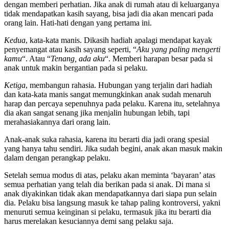
dengan memberi perhatian. Jika anak di rumah atau di keluarganya
tidak mendapatkan kasih sayang, bisa jadi dia akan mencari pada
orang lain. Hati-hati dengan yang pertama ini.
Kedua
, kata-kata manis. Dikasih hadiah apalagi mendapat kayak
penyemangat atau kasih sayang seperti, “
Aku yang paling mengerti
kamu
“. Atau “
Tenang, ada aku
“. Memberi harapan besar pada si
anak untuk makin bergantian pada si pelaku.
Ketiga
, membangun rahasia. Hubungan yang terjalin dari hadiah
dan kata-kata manis sangat memungkinkan anak sudah menaruh
harap dan percaya sepenuhnya pada pelaku. Karena itu, setelahnya
dia akan sangat senang jika menjalin hubungan lebih, tapi
merahasiakannya dari orang lain.
Anak-anak suka rahasia, karena itu berarti dia jadi orang spesial
yang hanya tahu sendiri. Jika sudah begini, anak akan masuk makin
dalam dengan perangkap pelaku.
Setelah semua modus di atas, pelaku akan meminta ‘bayaran’ atas
semua perhatian yang telah dia berikan pada si anak. Di mana si
anak diyakinkan tidak akan mendapatkannya dari siapa pun selain
dia. Pelaku bisa langsung masuk ke tahap paling kontroversi, yakni
menuruti semua keinginan si pelaku, termasuk jika itu berarti dia
harus merelakan kesuciannya demi sang pelaku saja.