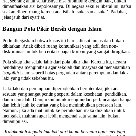
Ya, seorang anak seharusnya bisa dibimbing dengan baik, bukan
dimanfaatkan sisi kepolosannya. Di negara sekuler liberal ini, nafsu
seakan diberi ruang karena ada istilah ‘suka sama suka’. Padahal,
jelas jauh dari syari’at.
Bangun Pola Pikir Bersih dengan Islam
Perlu ditegaskan bahwa kasus ini harus diusut tuntas dan bukan
dibiarkan. Anak diberi ruang komunikasi yang adil dan non-
diskriminasi untuk bercerita sebagai korban yang sangat dirugikan.
Pola sikap kita selalu lahir dari pola pikir kita. Karena itu, negara
hendaknya mengimbau agar sekolah dan masyarakat menanamkan
tsaqofah
Islam seperti batas pergaulan antara perempuan dan laki-
laki yang tidak sebebas itu.
Laki-laki dan perempuan diperbolehkan berinteraksi, jika ada
sesuatu yang sangat penting seperti dalam kesehatan, pendidikan,
dan muamalah. Dianjurkan untuk menghindari perbincangan hangat
dan lebih jauh ke curhat yang bisa menimbulkan perasaan lain.
Namun, jika ada niat untuk ke pernikahan maka diizinkan untuk
mengajak mahram agar lebih mengenal satu sama lain, bukan
dimanipulasi.
“
Katakanlah kepada laki laki dari kaum beriman agar menjaga