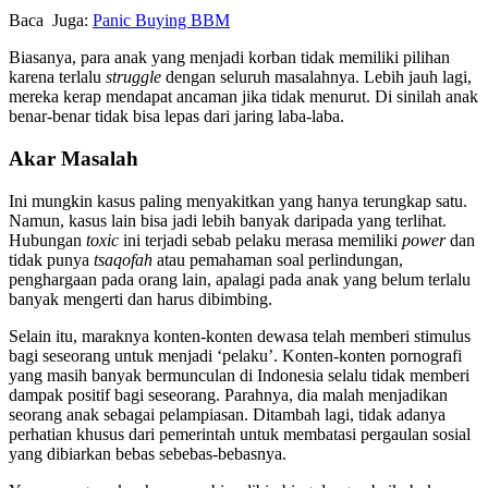
Baca Juga:
Panic Buying BBM
Biasanya, para anak yang menjadi korban tidak memiliki pilihan
karena terlalu
struggle
dengan seluruh masalahnya. Lebih jauh lagi,
mereka kerap mendapat ancaman jika tidak menurut. Di sinilah anak
benar-benar tidak bisa lepas dari jaring laba-laba.
Akar Masalah
Ini mungkin kasus paling menyakitkan yang hanya terungkap satu.
Namun, kasus lain bisa jadi lebih banyak daripada yang terlihat.
Hubungan
toxic
ini terjadi sebab pelaku merasa memiliki
power
dan
tidak punya
tsaqofah
atau pemahaman soal perlindungan,
penghargaan pada orang lain, apalagi pada anak yang belum terlalu
banyak mengerti dan harus dibimbing.
Selain itu, maraknya konten-konten dewasa telah memberi stimulus
bagi seseorang untuk menjadi ‘pelaku’. Konten-konten pornografi
yang masih banyak bermunculan di Indonesia selalu tidak memberi
dampak positif bagi seseorang. Parahnya, dia malah menjadikan
seorang anak sebagai pelampiasan. Ditambah lagi, tidak adanya
perhatian khusus dari pemerintah untuk membatasi pergaulan sosial
yang dibiarkan bebas sebebas-bebasnya.