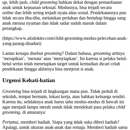
up
, lebih jauh,
child grooming
bahkan dekat dengan pemanfaatan
anak untuk kepuasan seksual. Modusnya, bisa terjadi secara
online
dan lebih sering terjadi nyata alias sosial. Pendekatannya pun
tidak secara tiba-tiba, melainkan perlahan dan bertahap hingga sang
anak merasa nyaman dan tidak sadar sudah masuk dalam
perangkap.
(https://www.alodokter.com/child-grooming-modus-pelecehan-anak-
yang-jarang-disadari)
Lantas kenapa disebut
grooming
? Dalam bahasa,
grooming
artinya
‘merapikan’, ‘menata’ atau ‘menyiapkan’. Ini karena si pelaku betul-
betul serius telah menetapkan target untuk kemudian dicari celah
pendekatan hingga akhirnya bisa menjerat si anak.
Urgensi Kehati-hatian
Grooming
bisa terjadi di lingkungan mana pun. Tidak peduli di
sekolah, tempat bermain, lokasi kerja, atau bahkan keluarga sendiri.
Karena itu, setidaknya anak harus tahu modus-modus di bawah ini
agar menjadi lampu merah untuk tidak mendekati para pelaku
child
grooming
, di antaranya:
Pertama
, memberi hadiah. Siapa yang tidak suka diberi hadiah?
Apalagi, untuk ukuran anak-anak dan remaja. Memberi hadiah sama