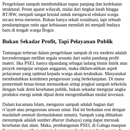
Pengelolaan sampah membutuhkan napas panjang dan kedekatan
struktural. Peran aparat wilayah, mulai dari tingkat lurah hingga
RT/RW, menjadi sangat krusial untuk mengawal edukasi warga
secara terus-menerus. Bukan hanya sekali sosialisasi, tapi sebuah
pendampingan rutin agar kebiasaan memilah ini menjadi budaya
baru di tengah warga Bogor.
Bukan Sekadar Profit, Tapi Pelayanan Publik
Tantangan terbesar dalam pengelolaan sampah di era modern adalah
kecenderungan melihat segala sesuatu dari sudut pandang profit
materi. Jika PSEL hanya dipandang sebagai ladang bisnis listrik atau
proyek mengejar serapan anggaran, maka dikhawatirkan aspek
pelayanan yang optimal kepada warga akan terabaikan. Masyarakat
membutuhkan komitmen pengurusan yang berkelanjutan. Di mana
pemerintah benar-benar memastikan setiap jengkal sampah terkelola
dengan baik demi kesehatan publik, bukan sekadar mengejar angka
produksi energi untuk dijual demi mengembalikan modal investasi.
Dalam kacamata Islam, mengurus sampah adalah bagian dari
ri’ayah
atau pengurusan urusan umat. Hal ini berkaitan erat dengan
maslahah ammah
(kemaslahatan umum). Sampah yang dibiarkan
menumpuk adalah sumber
dharar
(bahaya) yang dapat merusak
kesehatan dan alam. Maka, pembangunan PSEL di Galuga maupun