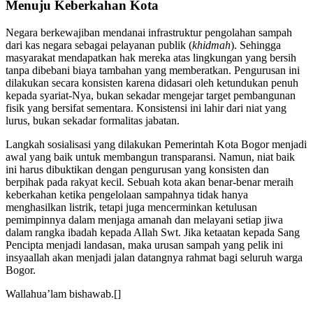
Menuju Keberkahan Kota
Negara berkewajiban mendanai infrastruktur pengolahan sampah
dari kas negara sebagai pelayanan publik (
khidmah
). Sehingga
masyarakat mendapatkan hak mereka atas lingkungan yang bersih
tanpa dibebani biaya tambahan yang memberatkan. Pengurusan ini
dilakukan secara konsisten karena didasari oleh ketundukan penuh
kepada syariat-Nya, bukan sekadar mengejar target pembangunan
fisik yang bersifat sementara. Konsistensi ini lahir dari niat yang
lurus, bukan sekadar formalitas jabatan.
Langkah sosialisasi yang dilakukan Pemerintah Kota Bogor menjadi
awal yang baik untuk membangun transparansi. Namun, niat baik
ini harus dibuktikan dengan pengurusan yang konsisten dan
berpihak pada rakyat kecil. Sebuah kota akan benar-benar meraih
keberkahan ketika pengelolaan sampahnya tidak hanya
menghasilkan listrik, tetapi juga mencerminkan ketulusan
pemimpinnya dalam menjaga amanah dan melayani setiap jiwa
dalam rangka ibadah kepada Allah Swt. Jika ketaatan kepada Sang
Pencipta menjadi landasan, maka urusan sampah yang pelik ini
insyaallah akan menjadi jalan datangnya rahmat bagi seluruh warga
Bogor.
Wallahua’lam bishawab.[]