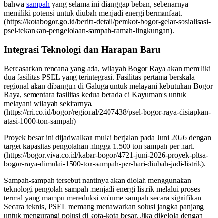
bahwa
sampah
yang selama ini dianggap beban, sebenarnya
memiliki potensi untuk diubah menjadi energi bermanfaat.
(https://kotabogor.go.id/berita-detail/pemkot-bogor-gelar-sosialisasi-
psel-tekankan-pengelolaan-sampah-ramah-lingkungan).
Integrasi Teknologi dan Harapan Baru
Berdasarkan rencana yang ada, wilayah Bogor Raya akan memiliki
dua fasilitas PSEL yang terintegrasi. Fasilitas pertama berskala
regional akan dibangun di Galuga untuk melayani kebutuhan Bogor
Raya, sementara fasilitas kedua berada di Kayumanis untuk
melayani wilayah sekitarnya.
(https://rri.co.id/bogor/regional/2407438/psel-bogor-raya-disiapkan-
atasi-1000-ton-sampah)
Proyek besar ini dijadwalkan mulai berjalan pada Juni 2026 dengan
target kapasitas pengolahan hingga 1.500 ton sampah per hari.
(https://bogor.viva.co.id/kabar-bogor/4721-juni-2026-proyek-pltsa-
bogor-raya-dimulai-1500-ton-sampah-per-hari-diubah-jadi-listrik).
Sampah-sampah tersebut nantinya akan diolah menggunakan
teknologi pengolah sampah menjadi energi listrik melalui proses
termal yang mampu mereduksi volume sampah secara signifikan.
Secara teknis, PSEL memang menawarkan solusi jangka panjang
untuk mengurangi polusi di kota-kota besar. Jika dikelola dengan