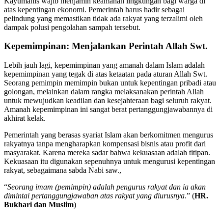
Kayumanis wajib menjamin keamanan lingkungan bagi warga di
atas kepentingan ekonomi. Pemerintah harus hadir sebagai
pelindung yang memastikan tidak ada rakyat yang terzalimi oleh
dampak polusi pengolahan sampah tersebut.
Kepemimpinan: Menjalankan Perintah Allah Swt.
Lebih jauh lagi, kepemimpinan yang amanah dalam Islam adalah
kepemimpinan yang tegak di atas ketaatan pada aturan Allah Swt.
Seorang pemimpin memimpin bukan untuk kepentingan pribadi atau
golongan, melainkan dalam rangka melaksanakan perintah Allah
untuk mewujudkan keadilan dan kesejahteraan bagi seluruh rakyat.
Amanah kepemimpinan ini sangat berat pertanggungjawabannya di
akhirat kelak.
Pemerintah yang berasas syariat Islam akan berkomitmen mengurus
rakyatnya tanpa mengharapkan kompensasi bisnis atau profit dari
masyarakat. Karena mereka sadar bahwa kekuasaan adalah titipan.
Kekuasaan itu digunakan sepenuhnya untuk mengurusi kepentingan
rakyat, sebagaimana sabda Nabi saw.,
“
Seorang imam (pemimpin) adalah pengurus rakyat dan ia akan
dimintai pertanggungjawaban atas rakyat yang diurusnya
.” (
HR.
Bukhari dan Muslim
)